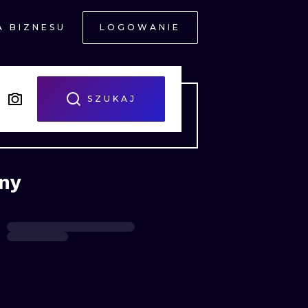
A BIZNESU
LOGOWANIE
NE
SZUKAJ
any
JNE
A