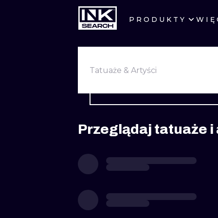
PRODUKTY
WIĘ
MIASTA
WARSZAWA
Tatuaże & Artyści
KRAKÓW
WROCŁAW
Przeglądaj tatuaże i
BERLIN
AMSTERDAM
PRAGA