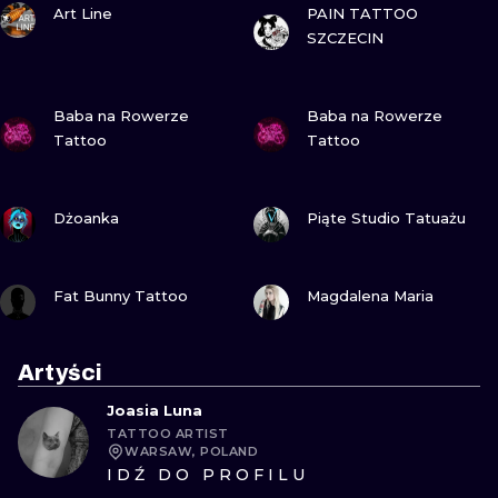
Art Line
PAIN TATTOO
SZCZECIN
ZOBACZ
ZOBACZ
Baba na Rowerze
Baba na Rowerze
Tattoo
Tattoo
ZOBACZ
ZOBACZ
Dżoanka
Piąte Studio Tatuażu
ZOBACZ
ZOBACZ
Fat Bunny Tattoo
Magdalena Maria
Artyści
Joasia Luna
TATTOO ARTIST
WARSAW, POLAND
IDŹ DO PROFILU