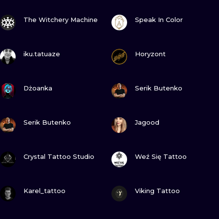
WATERCOLO
ZOBACZ
ZOBACZ
The Witchery Machine
Speak In Color
MINIMALIST
ZOBACZ
ZOBACZ
iku.tatuaze
Horyzont
REALISTYCZ
ZOBACZ
ZOBACZ
Dżoanka
Serik Butenko
ZOBACZ
ZOBACZ
Serik Butenko
Jagood
ZOBACZ
ZOBACZ
Crystal Tattoo Studio
Weź Się Tattoo
ZOBACZ
ZOBACZ
Karel_tattoo
Viking Tattoo
ZOBACZ
ZOBACZ