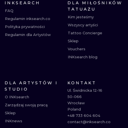
INKSEARCH
DLA MIŁOŚNIKÓW
TATUAŻU
FAQ
Kim jesteśmy
Regulamin inksearch.co
Wszyscy artyści
Polityka prywatności
Tattoo Concierge
Regulamin dla Artystów
Sklep
Vouchers
INKsearch blog
DLA ARTYSTÓW I
KONTAKT
STUDIO
Ul. Świdnicka 12-16

50-066

O INKsearch
Wrocław

Zarządzaj swoją pracą
Poland

Sklep
+48 733 604 604

INKnews
contact@inksearch.co