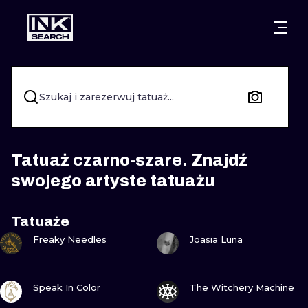
MIASTA
STYLE
GDAŃSK
WARSZAWA
POZNAŃ
KALIGRAFIA
Szukaj i zarezerwuj tatuaż...
KRAKÓW
KATOWICE
NEW SCHOO
WROCŁAW
ŁÓDŹ
SURREALIST
Tatuaż czarno-szare. Znajdź
swojego artyste tatuażu
BERLIN
WIEDEŃ
BIOMECHANI
AMSTERDAM
EDYNBURG
Tatuaże
ZOBACZ
ZOBACZ
TRIBAL
Freaky Needles
Joasia Luna
PRAGA
LONDYN
RYCINOWE
ZOBACZ
ZOBACZ
Speak In Color
The Witchery Machine
KRESKÓWK