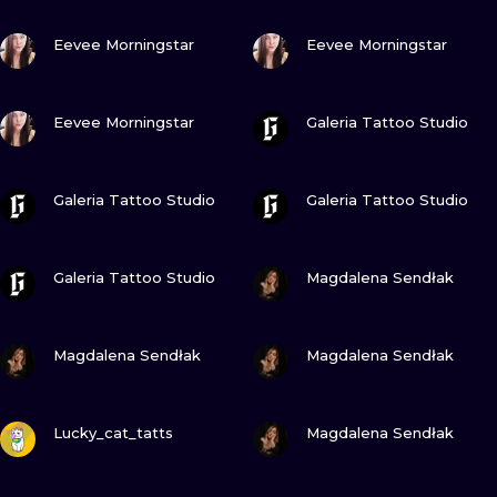
WATERCOLO
ZOBACZ
ZOBACZ
Eevee Morningstar
Eevee Morningstar
MINIMALIST
ZOBACZ
ZOBACZ
Eevee Morningstar
Galeria Tattoo Studio
REALISTYCZ
ZOBACZ
ZOBACZ
Galeria Tattoo Studio
Galeria Tattoo Studio
ZOBACZ
ZOBACZ
Galeria Tattoo Studio
Magdalena Sendłak
ZOBACZ
ZOBACZ
Magdalena Sendłak
Magdalena Sendłak
ZOBACZ
ZOBACZ
Lucky_cat_tatts
Magdalena Sendłak
ZOBACZ
ZOBACZ