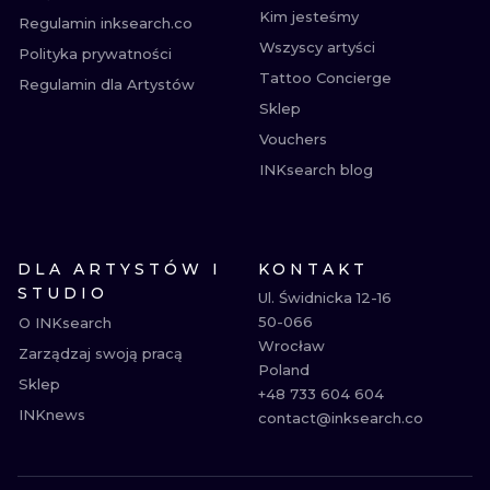
Kim jesteśmy
Regulamin inksearch.co
Wszyscy artyści
Polityka prywatności
Tattoo Concierge
Regulamin dla Artystów
Sklep
Vouchers
INKsearch blog
DLA ARTYSTÓW I
KONTAKT
STUDIO
Ul. Świdnicka 12-16

50-066

O INKsearch
Wrocław

Zarządzaj swoją pracą
Poland

Sklep
+48 733 604 604

INKnews
contact@inksearch.co