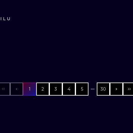
ILU
1
2
3
4
5
30