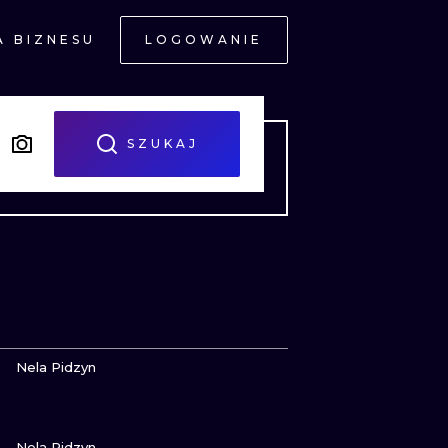
A BIZNESU
LOGOWANIE
NE
SZUKAJ
JNE
ZOBACZ
Nela Pidzyn
ZOBACZ
A
Nela Pidzyn