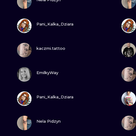
MINIMALISTYCZNE
ABSTRAKCYJ
ZOBACZ
Pani_Kalka_Dziara
REALISTYCZNE
WSZYSTKIE T
ZOBACZ
kaczmi.tattoo
ZOBACZ
EmilkyWay
ZOBACZ
Pani_Kalka_Dziara
ZOBACZ
Nela Pidzyn