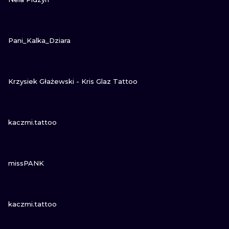
NE
ZOBACZ
Pani_Kalka_Dziara
ATUAŻE
ZOBACZ
Krzysiek Głażewski - Kris Glaz Tattoo
ZOBACZ
kaczmi.tattoo
ZOBACZ
missPANK
ZOBACZ
kaczmi.tattoo