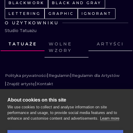
BLACKWORK
BLACK AND GRAY
WATERCOLO
LETTERING
GRAPHIC
IGNORANT
MINIMALIST
O UŻYTKOWNIKU
Studio Tatuażu
REALISTYCZ
TATUAŻE
WOLNE
ARTYŚCI
WZORY
ZOBACZ
ZOBACZ
ZOBACZ
ZOBACZ
ZOBACZ
ZOBACZ
ZOBACZ
ZOBACZ
ZOBACZ
ZOBACZ
ZOBACZ
ZOBACZ
Polityka prywatności
Regulamin
Regulamin dla Artystów
Znajdź artystę
Kontakt
About cookies on this site
We use cookies to collect and analyse information on site
performance and usage, to provide social media features and to
WIĘCEJ INK SEARCH
enhance and customise content and advertisements.
Learn more
UMÓW SESJĘ