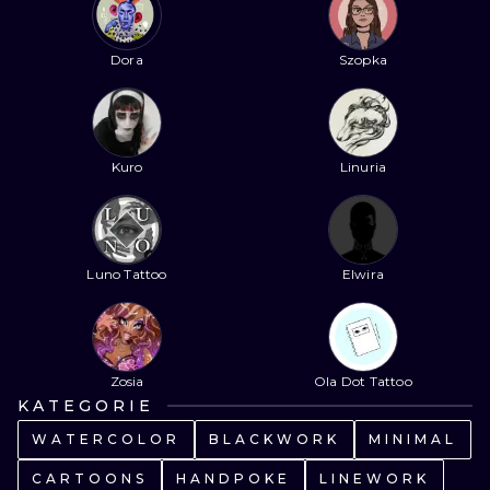
WATERCOLO
Dora
Szopka
MINIMALIST
REALISTYCZ
Kuro
Linuria
Luno Tattoo
Elwira
Zosia
Ola Dot Tattoo
KATEGORIE
WATERCOLOR
BLACKWORK
MINIMAL
CARTOONS
HANDPOKE
LINEWORK