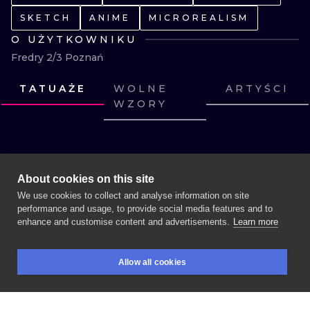
SKETCH
ANIME
MICROREALISM
O UŻYTKOWNIKU
Fredry 2/3 Poznań
TATUAŻE
WOLNE
ARTYŚCI
WZORY
ZOBACZ
ZOBACZ
ZOBACZ
ZOBACZ
ZOBACZ
ZOBACZ
ZOBACZ
ZOBACZ
ZOBACZ
ZOBACZ
ZOBACZ
ZOBACZ
Polityka prywatności
Regulamin
Regulamin dla Artystów
About cookies on this site
Znajdź artystę
Kontakt
We use cookies to collect and analyse information on site
performance and usage, to provide social media features and to
enhance and customise content and advertisements.
Learn more
UMÓW SESJĘ
WIĘCEJ INK SEARCH
Allow all cookies
REZERWACJE
SZUKAJ
ZALOGUJ