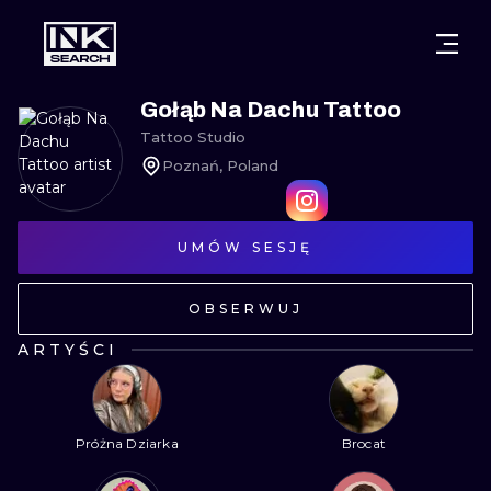
MIASTA
STYLE
GDAŃSK
Gołąb Na Dachu Tattoo
Tattoo Studio
WARSZAWA
POZNAŃ
KALIGRAFIA
Poznań, Poland
KRAKÓW
KATOWICE
NEW SCHOO
WROCŁAW
UMÓW SESJĘ
ŁÓDŹ
SURREALIST
BERLIN
WIEDEŃ
BIOMECHANI
OBSERWUJ
AMSTERDAM
EDYNBURG
ARTYŚCI
TRIBAL
PRAGA
LONDYN
RYCINOWE
Próżna Dziarka
Brocat
KRESKÓWK