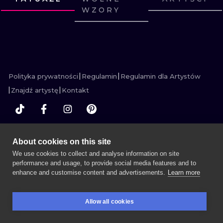
WZORY
WATERCOLO
ZOBACZ
ZOBACZ
ZOBACZ
ZOBACZ
ZOBACZ
ZOBACZ
MINIMALIST
ZOBACZ
ZOBACZ
ZOBACZ
ZOBACZ
ZOBACZ
ZOBACZ
REALISTYCZ
Polityka prywatności
Regulamin
Regulamin dla Artystów
Znajdź artystę
Kontakt
WIĘCEJ INK SEARCH
About cookies on this site
We use cookies to collect and analyse information on site
performance and usage, to provide social media features and to
enhance and customise content and advertisements.
Learn more
UMÓW SESJĘ
Allow all cookies
REZERWACJE
SZUKAJ
ZALOGUJ