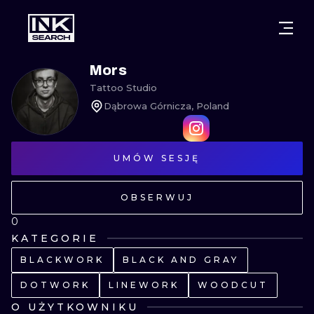
MIASTA
STYLE
GDAŃSK
Mors
Tattoo Studio
WARSZAWA
POZNAŃ
KALIGRAFIA
Dąbrowa Górnicza, Poland
KRAKÓW
KATOWICE
NEW SCHOO
WROCŁAW
UMÓW SESJĘ
ŁÓDŹ
SURREALIST
BERLIN
WIEDEŃ
BIOMECHANI
OBSERWUJ
AMSTERDAM
EDYNBURG
0
TRIBAL
KATEGORIE
PRAGA
LONDYN
BLACKWORK
BLACK AND GRAY
RYCINOWE
DOTWORK
LINEWORK
WOODCUT
KRESKÓWK
O UŻYTKOWNIKU