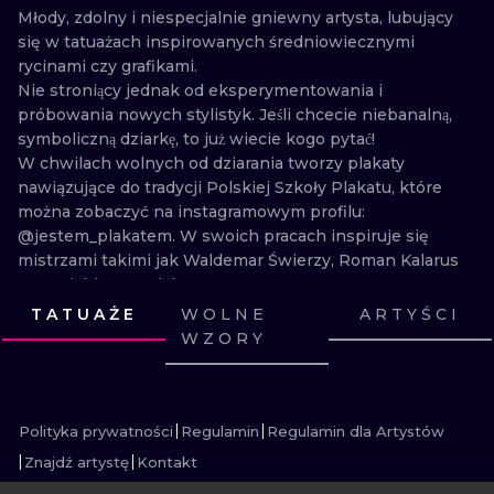
Młody, zdolny i niespecjalnie gniewny artysta, lubujący 
WATERCOLO
się w tatuażach inspirowanych średniowiecznymi 
rycinami czy grafikami.

MINIMALIST
Nie stroniący jednak od eksperymentowania i 
próbowania nowych stylistyk. Jeśli chcecie niebanalną, 
REALISTYCZ
symboliczną dziarkę, to już wiecie kogo pytać!

W chwilach wolnych od dziarania tworzy plakaty 
nawiązujące do tradycji Polskiej Szkoły Plakatu, które 
można zobaczyć na instagramowym profilu: 
@jestem_plakatem. W swoich pracach inspiruje się 
mistrzami takimi jak Waldemar Świerzy, Roman Kalarus 
czy Koichi Sato. Plakaty te zawsze tworzone są 
ręcznie, bez użycia technik cyfrowych i bez skrupułów.

TATUAŻE
WOLNE
ARTYŚCI
WZORY
ENG

ZOBACZ
ZOBACZ
ZOBACZ
ZOBACZ
A young, talented and not particularly angry artist, fond 
ZOBACZ
ZOBACZ
ZOBACZ
ZOBACZ
ZOBACZ
ZOBACZ
ZOBACZ
ZOBACZ
of tattoos inspired by medieval engravings or graphics.

However, he does not shy away from experimenting 
Polityka prywatności
Regulamin
Regulamin dla Artystów
and trying new styles. If you want an original, symbolic 
Znajdź artystę
Kontakt
knitting machine tattoo, you already know who to ask!
