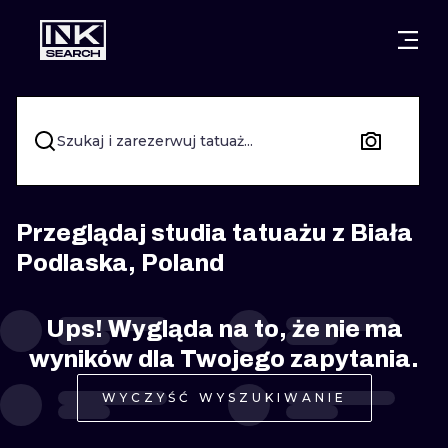
MIASTA
STYLE
GDAŃSK
WARSZAWA
POZNAŃ
KALIGRAFIA
Szukaj i zarezerwuj tatuaż...
KRAKÓW
KATOWICE
NEW SCHOO
WROCŁAW
ŁÓDŹ
SURREALIST
Przeglądaj studia tatuażu z Biała
Podlaska, Poland
BERLIN
WIEDEŃ
BIOMECHANI
AMSTERDAM
EDYNBURG
Ups! Wygląda na to, że nie ma
TRIBAL
wyników dla Twojego zapytania.
PRAGA
LONDYN
RYCINOWE
WYCZYŚĆ WYSZUKIWANIE
KRESKÓWK