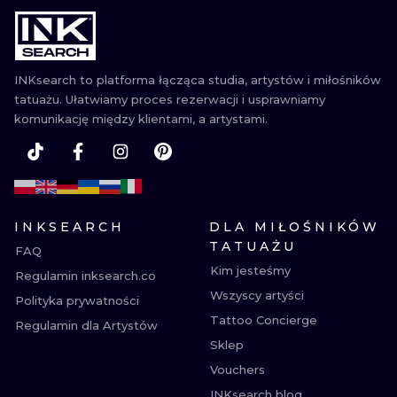
WATERCOLO
MINIMALIST
INKsearch to platforma łącząca studia, artystów i miłośników
tatuażu. Ułatwiamy proces rezerwacji i usprawniamy
REALISTYCZ
komunikację między klientami, a artystami.
INKSEARCH
DLA MIŁOŚNIKÓW
TATUAŻU
FAQ
Kim jesteśmy
Regulamin inksearch.co
Wszyscy artyści
Polityka prywatności
Tattoo Concierge
Regulamin dla Artystów
Sklep
Vouchers
INKsearch blog