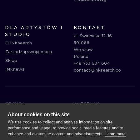
DLA ARTYSTÓW I
KONTAKT
STUDIO
Ul. Świdnicka 12-16

50-066

O INKsearch
Wrocław

Zarządzaj swoją pracą
Poland

Sklep
+48 733 604 604

INKnews
contact@inksearch.co
GDAŃSK
WARSZAWA
POZNAŃ
KRAKÓW
About cookies on this site
KATOWICE
WROCŁAW
We use cookies to collect and analyse information on site
performance and usage, to provide social media features and to
ŁÓDŹ
BERLIN
enhance and customise content and advertisements.
Learn more
WIEDEŃ
AMSTERDAM