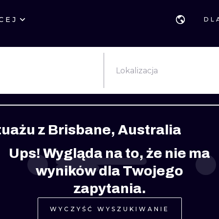
CEJ
DL
STYLE
GDAŃSK
GEOMETRYCZ
POZNAŃ
KALIGRAFIA
JAPOŃSKIE
Lokalizacja
KATOWICE
NEW SCHOOL
HANDPOKE
ŁÓDŹ
SURREALISTYCZNE
BLACKWORK
tuażu z Brisbane, Australia
WIEDEŃ
BIOMECHANIKA
NEO TRADYCY
Ups! Wygląda na to, że nie ma
EDYNBURG
TRIBAL
IGNORANT
wyników dla Twojego
LONDYN
RYCINOWE
KONTURY
zapytania.
KRESKÓWKOWE
DOTWORK
WYCZYŚĆ WYSZUKIWANIE
WATERCOLOR
TRASH-POLK