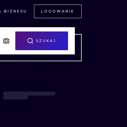
A BIZNESU
LOGOWANIE
NE
SZUKAJ
JNE
A