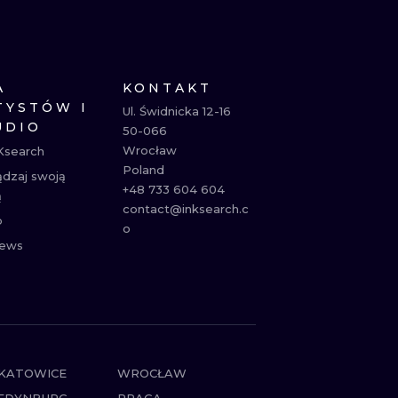
NE
ATUAŻE
A
KONTAKT
TYSTÓW I
Ul. Świdnicka 12-16

UDIO
50-066

Wrocław

Ksearch
Poland

ądzaj swoją
+48 733 604 604

ą
contact@inksearch.c
p
o
ews
KATOWICE
WROCŁAW