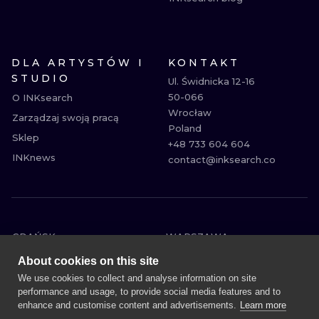
DLA ARTYSTÓW I
KONTAKT
STUDIO
Ul. Świdnicka 12-16

50-066

O INKsearch
Wrocław

Zarządzaj swoją pracą
Poland

Sklep
+48 733 604 604

INKnews
contact@inksearch.co
GDAŃSK
WARSZAWA
POZNAŃ
KRAKÓW
About cookies on this site
KATOWICE
WROCŁAW
We use cookies to collect and analyse information on site
performance and usage, to provide social media features and to
ŁÓDŹ
BERLIN
enhance and customise content and advertisements.
Learn more
WIEDEŃ
AMSTERDAM