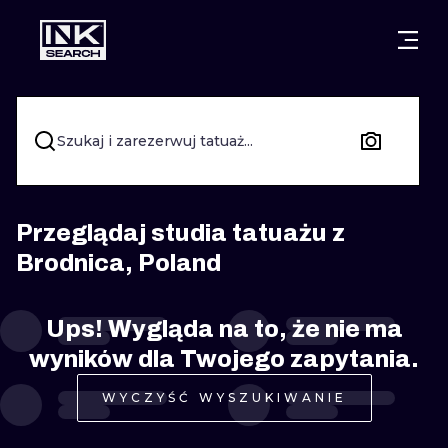
MIASTA
STYLE
GDAŃSK
WARSZAWA
POZNAŃ
KALIGRAFIA
Szukaj i zarezerwuj tatuaż...
KRAKÓW
KATOWICE
NEW SCHOO
WROCŁAW
ŁÓDŹ
SURREALIST
Przeglądaj studia tatuażu z
Brodnica, Poland
BERLIN
WIEDEŃ
BIOMECHANI
AMSTERDAM
EDYNBURG
Ups! Wygląda na to, że nie ma
TRIBAL
wyników dla Twojego zapytania.
PRAGA
LONDYN
RYCINOWE
WYCZYŚĆ WYSZUKIWANIE
KRESKÓWK