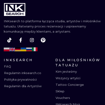
WATERCOLO
MINIMALIST
INKsearch to platforma łącząca studia, artystów i miłośników
tatuażu. Ułatwiamy proces rezerwacji i usprawniamy
REALISTYCZ
komunikację między klientami, a artystami.
INKSEARCH
DLA MIŁOŚNIKÓW
TATUAŻU
FAQ
Kim jesteśmy
Regulamin inksearch.co
Wszyscy artyści
Polityka prywatności
Tattoo Concierge
Regulamin dla Artystów
Sklep
Vouchers
INKsearch blog