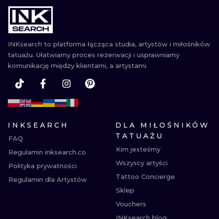
WATERCOLO
MINIMALIST
INKsearch to platforma łącząca studia, artystów i miłośników
tatuażu. Ułatwiamy proces rezerwacji i usprawniamy
REALISTYCZ
komunikację między klientami, a artystami.
INKSEARCH
DLA MIŁOŚNIKÓW
TATUAŻU
FAQ
Kim jesteśmy
Regulamin inksearch.co
Wszyscy artyści
Polityka prywatności
Tattoo Concierge
Regulamin dla Artystów
Sklep
Vouchers
INKsearch blog