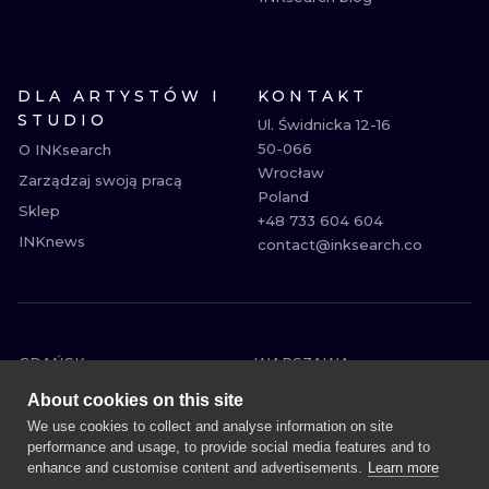
DLA ARTYSTÓW I
KONTAKT
STUDIO
Ul. Świdnicka 12-16

50-066

O INKsearch
Wrocław

Zarządzaj swoją pracą
Poland

Sklep
+48 733 604 604

INKnews
contact@inksearch.co
GDAŃSK
WARSZAWA
POZNAŃ
KRAKÓW
About cookies on this site
KATOWICE
WROCŁAW
We use cookies to collect and analyse information on site
performance and usage, to provide social media features and to
ŁÓDŹ
BERLIN
enhance and customise content and advertisements.
Learn more
WIEDEŃ
AMSTERDAM