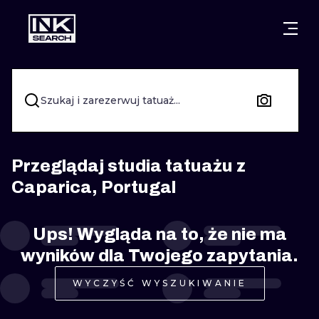
MIASTA
STYLE
GDAŃSK
WARSZAWA
POZNAŃ
KALIGRAFIA
Szukaj i zarezerwuj tatuaż...
KRAKÓW
KATOWICE
NEW SCHOO
WROCŁAW
ŁÓDŹ
SURREALIST
Przeglądaj studia tatuażu z
Caparica, Portugal
BERLIN
WIEDEŃ
BIOMECHANI
AMSTERDAM
EDYNBURG
Ups! Wygląda na to, że nie ma
TRIBAL
wyników dla Twojego zapytania.
PRAGA
LONDYN
RYCINOWE
WYCZYŚĆ WYSZUKIWANIE
KRESKÓWK