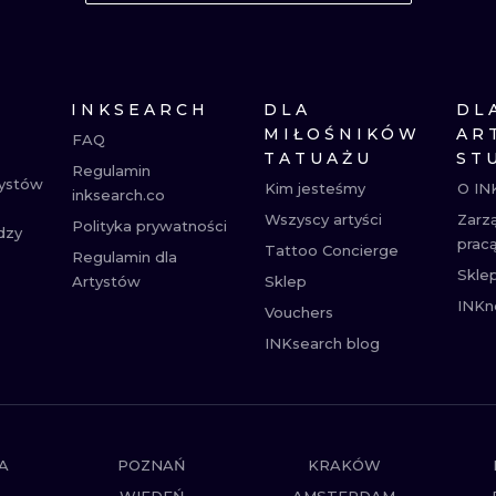
MINIMALISTYCZNE
ABSTRAKCYJ
REALISTYCZNE
WSZYSTKIE T
INKSEARCH
DLA
DL
MIŁOŚNIKÓW
AR
FAQ
TATUAŻU
ST
Regulamin
tystów
Kim jesteśmy
O IN
inksearch.co
Wszyscy artyści
Zarz
Polityka prywatności
dzy
prac
Tattoo Concierge
Regulamin dla
Skle
Artystów
Sklep
INKn
Vouchers
INKsearch blog
A
POZNAŃ
KRAKÓW