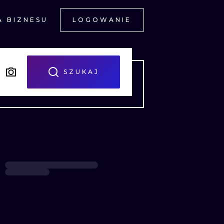
A BIZNESU
LOGOWANIE
NE
SZUKAJ
JNE
A