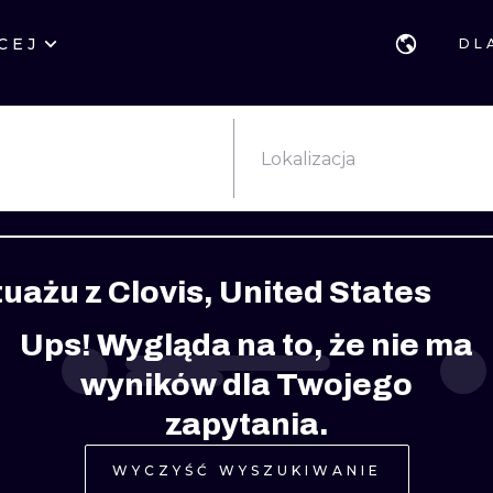
CEJ
DL
STYLE
GDAŃSK
GEOMETRYCZ
POZNAŃ
KALIGRAFIA
JAPOŃSKIE
Lokalizacja
KATOWICE
NEW SCHOOL
HANDPOKE
ŁÓDŹ
SURREALISTYCZNE
BLACKWORK
tuażu z Clovis, United States
WIEDEŃ
BIOMECHANIKA
NEO TRADYCY
Ups! Wygląda na to, że nie ma
EDYNBURG
TRIBAL
IGNORANT
wyników dla Twojego
LONDYN
RYCINOWE
KONTURY
zapytania.
KRESKÓWKOWE
DOTWORK
WYCZYŚĆ WYSZUKIWANIE
WATERCOLOR
TRASH-POLK