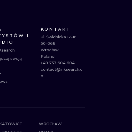
NE
ATUAŻE
A
KONTAKT
TYSTÓW I
Ul. Świdnicka 12-16

UDIO
50-066

Wrocław

Ksearch
Poland

ądzaj swoją
+48 733 604 604

ą
contact@inksearch.c
p
o
ews
KATOWICE
WROCŁAW