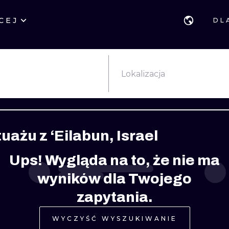
CEJ
DL
STYLE
GDAŃSK
GEOMETRYCZ
POZNAŃ
KALIGRAFIA
JAPOŃSKIE
Lokalizacja
KATOWICE
NEW SCHOOL
HANDPOKE
ŁÓDŹ
SURREALISTYCZNE
BLACKWORK
uażu z ‘Eilabun, Israel
WIEDEŃ
BIOMECHANIKA
NEO TRADYCY
Ups! Wygląda na to, że nie ma
EDYNBURG
TRIBAL
IGNORANT
wyników dla Twojego
LONDYN
RYCINOWE
KONTURY
zapytania.
KRESKÓWKOWE
DOTWORK
WYCZYŚĆ WYSZUKIWANIE
WATERCOLOR
TRASH-POLK