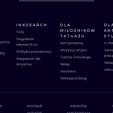
MINIMALISTYCZNE
ABSTRAKCYJ
REALISTYCZNE
WSZYSTKIE T
INKSEARCH
DLA
DL
MIŁOŚNIKÓW
AR
FAQ
TATUAŻU
ST
Regulamin
tystów
Kim jesteśmy
O IN
inksearch.co
Wszyscy artyści
Zarz
Polityka prywatności
dzy
prac
Tattoo Concierge
Regulamin dla
Skle
Artystów
Sklep
INKn
Vouchers
INKsearch blog
A
POZNAŃ
KRAKÓW