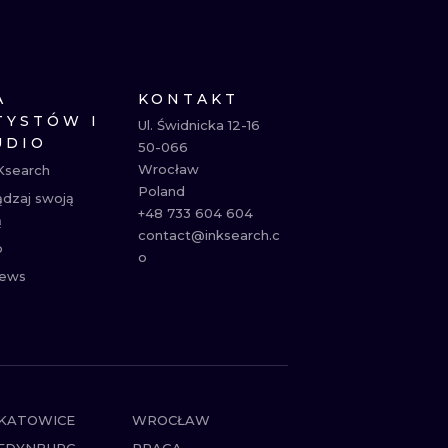
NE
ATUAŻE
A
KONTAKT
TYSTÓW I
Ul. Świdnicka 12-16

UDIO
50-066

Wrocław

Ksearch
Poland

ądzaj swoją
+48 733 604 604

ą
contact@inksearch.c
p
o
ews
KATOWICE
WROCŁAW