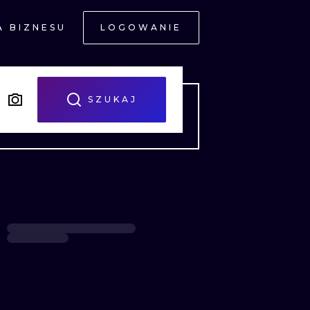
A BIZNESU
LOGOWANIE
NE
SZUKAJ
JNE
A