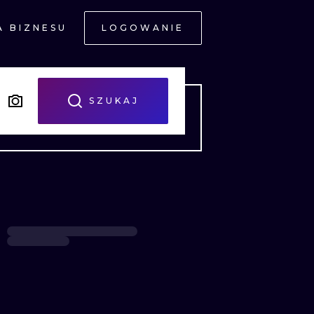
A BIZNESU
LOGOWANIE
NE
SZUKAJ
JNE
A