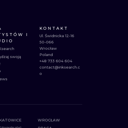
NE
ATUAŻE
A
KONTAKT
TYSTÓW I
Ul. Świdnicka 12-16

UDIO
50-066

Wrocław

Ksearch
Poland

ądzaj swoją
+48 733 604 604

ą
contact@inksearch.c
p
o
ews
KATOWICE
WROCŁAW