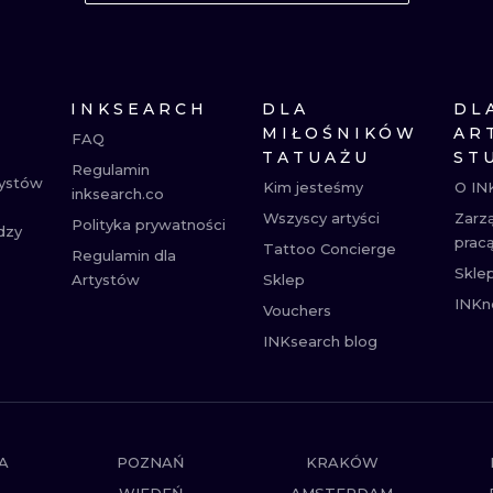
MINIMALISTYCZNE
ABSTRAKCYJ
REALISTYCZNE
WSZYSTKIE T
INKSEARCH
DLA
DL
MIŁOŚNIKÓW
AR
FAQ
TATUAŻU
ST
Regulamin
tystów
Kim jesteśmy
O IN
inksearch.co
Wszyscy artyści
Zarz
Polityka prywatności
dzy
prac
Tattoo Concierge
Regulamin dla
Skle
Artystów
Sklep
INKn
Vouchers
INKsearch blog
A
POZNAŃ
KRAKÓW