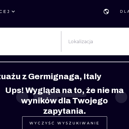
CEJ
DL
STYLE
GDAŃSK
GEOMETRYCZ
POZNAŃ
KALIGRAFIA
JAPOŃSKIE
Lokalizacja
KATOWICE
NEW SCHOOL
HANDPOKE
ŁÓDŹ
SURREALISTYCZNE
BLACKWORK
tuażu z Germignaga, Italy
WIEDEŃ
BIOMECHANIKA
NEO TRADYCY
Ups! Wygląda na to, że nie ma
EDYNBURG
TRIBAL
IGNORANT
wyników dla Twojego
LONDYN
RYCINOWE
KONTURY
zapytania.
KRESKÓWKOWE
DOTWORK
WYCZYŚĆ WYSZUKIWANIE
WATERCOLOR
TRASH-POLK