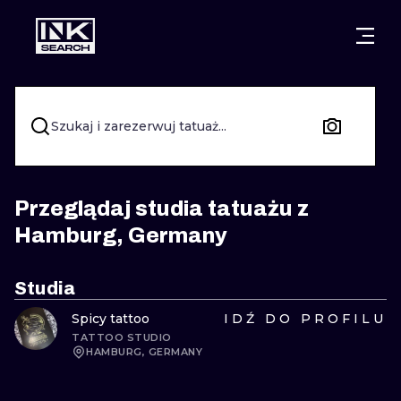
MIASTA
STYLE
GDAŃSK
WARSZAWA
POZNAŃ
KALIGRAFIA
Szukaj i zarezerwuj tatuaż...
KRAKÓW
KATOWICE
NEW SCHOO
WROCŁAW
ŁÓDŹ
SURREALIST
Przeglądaj studia tatuażu z
Hamburg, Germany
BERLIN
WIEDEŃ
BIOMECHANI
AMSTERDAM
EDYNBURG
Studia
TRIBAL
Spicy tattoo
IDŹ DO PROFILU
PRAGA
LONDYN
TATTOO STUDIO
RYCINOWE
HAMBURG, GERMANY
KRESKÓWK