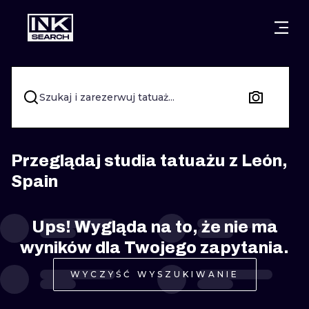
MIASTA
STYLE
GDAŃSK
WARSZAWA
POZNAŃ
KALIGRAFIA
Szukaj i zarezerwuj tatuaż...
KRAKÓW
KATOWICE
NEW SCHOO
WROCŁAW
ŁÓDŹ
SURREALIST
Przeglądaj studia tatuażu z León,
Spain
BERLIN
WIEDEŃ
BIOMECHANI
AMSTERDAM
EDYNBURG
Ups! Wygląda na to, że nie ma
TRIBAL
wyników dla Twojego zapytania.
PRAGA
LONDYN
RYCINOWE
WYCZYŚĆ WYSZUKIWANIE
KRESKÓWK