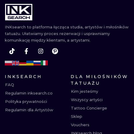
WATERCOLO
MINIMALIST
INKsearch to platforma łącząca studia, artystów i miłośników
tatuażu. Ułatwiamy proces rezerwacji i usprawniamy
REALISTYCZ
komunikację między klientami, a artystami.
INKSEARCH
DLA MIŁOŚNIKÓW
TATUAŻU
FAQ
Kim jesteśmy
Regulamin inksearch.co
Wszyscy artyści
Polityka prywatności
Tattoo Concierge
Regulamin dla Artystów
Sklep
Vouchers
INKsearch blog