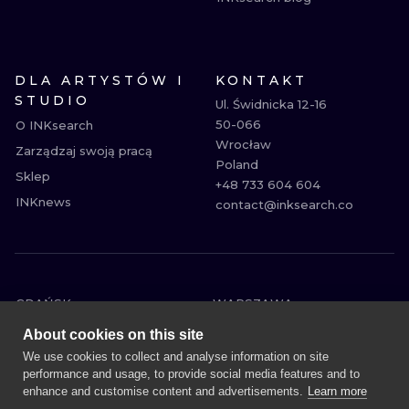
DLA ARTYSTÓW I
KONTAKT
STUDIO
Ul. Świdnicka 12-16

50-066

O INKsearch
Wrocław

Zarządzaj swoją pracą
Poland

Sklep
+48 733 604 604

INKnews
contact@inksearch.co
GDAŃSK
WARSZAWA
POZNAŃ
KRAKÓW
About cookies on this site
KATOWICE
WROCŁAW
We use cookies to collect and analyse information on site
performance and usage, to provide social media features and to
ŁÓDŹ
BERLIN
enhance and customise content and advertisements.
Learn more
WIEDEŃ
AMSTERDAM