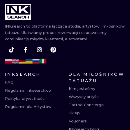
WATERCOLO
MINIMALIST
INKsearch to platforma łącząca studia, artystów i miłośników
tatuażu. Ułatwiamy proces rezerwacji i usprawniamy
REALISTYCZ
komunikację między klientami, a artystami.
INKSEARCH
DLA MIŁOŚNIKÓW
TATUAŻU
FAQ
Kim jesteśmy
Regulamin inksearch.co
Wszyscy artyści
Polityka prywatności
Tattoo Concierge
Regulamin dla Artystów
Sklep
Vouchers
INKsearch blog