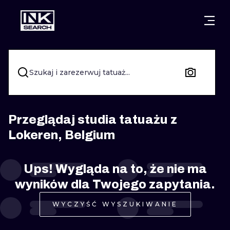
MIASTA
STYLE
GDAŃSK
WARSZAWA
POZNAŃ
KALIGRAFIA
Szukaj i zarezerwuj tatuaż...
KRAKÓW
KATOWICE
NEW SCHOO
WROCŁAW
ŁÓDŹ
SURREALIST
Przeglądaj studia tatuażu z
Lokeren, Belgium
BERLIN
WIEDEŃ
BIOMECHANI
AMSTERDAM
EDYNBURG
Ups! Wygląda na to, że nie ma
TRIBAL
wyników dla Twojego zapytania.
PRAGA
LONDYN
RYCINOWE
WYCZYŚĆ WYSZUKIWANIE
KRESKÓWK