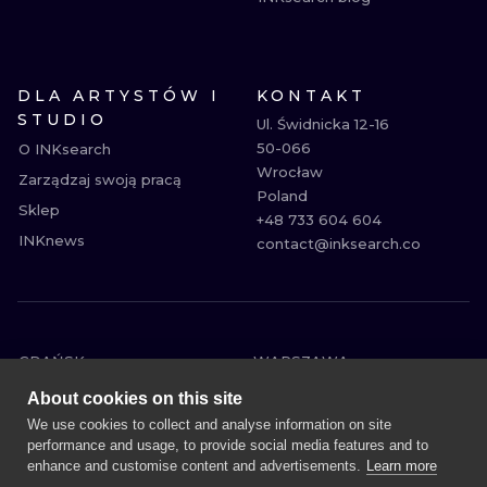
DLA ARTYSTÓW I
KONTAKT
STUDIO
Ul. Świdnicka 12-16

50-066

O INKsearch
Wrocław

Zarządzaj swoją pracą
Poland

Sklep
+48 733 604 604

INKnews
contact@inksearch.co
GDAŃSK
WARSZAWA
POZNAŃ
KRAKÓW
About cookies on this site
KATOWICE
WROCŁAW
We use cookies to collect and analyse information on site
performance and usage, to provide social media features and to
ŁÓDŹ
BERLIN
enhance and customise content and advertisements.
Learn more
WIEDEŃ
AMSTERDAM