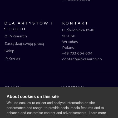
DLA ARTYSTÓW I
KONTAKT
STUDIO
Ul. Świdnicka 12-16

50-066

O INKsearch
Wrocław

Zarządzaj swoją pracą
Poland

Sklep
+48 733 604 604

INKnews
contact@inksearch.co
GDAŃSK
WARSZAWA
POZNAŃ
KRAKÓW
About cookies on this site
KATOWICE
WROCŁAW
We use cookies to collect and analyse information on site
performance and usage, to provide social media features and to
ŁÓDŹ
BERLIN
enhance and customise content and advertisements.
Learn more
WIEDEŃ
AMSTERDAM