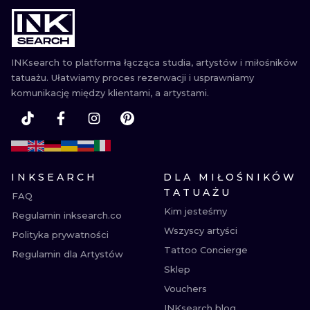
WATERCOLO
MINIMALIST
INKsearch to platforma łącząca studia, artystów i miłośników
tatuażu. Ułatwiamy proces rezerwacji i usprawniamy
REALISTYCZ
komunikację między klientami, a artystami.
INKSEARCH
DLA MIŁOŚNIKÓW
TATUAŻU
FAQ
Kim jesteśmy
Regulamin inksearch.co
Wszyscy artyści
Polityka prywatności
Tattoo Concierge
Regulamin dla Artystów
Sklep
Vouchers
INKsearch blog