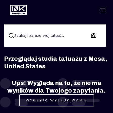
MIASTA
STYLE
GDAŃSK
WARSZAWA
POZNAŃ
KALIGRAFIA
Szukaj i zarezerwuj tatuaż...
KRAKÓW
KATOWICE
NEW SCHOO
WROCŁAW
ŁÓDŹ
SURREALIST
Przeglądaj studia tatuażu z Mesa,
United States
BERLIN
WIEDEŃ
BIOMECHANI
AMSTERDAM
EDYNBURG
Ups! Wygląda na to, że nie ma
TRIBAL
wyników dla Twojego zapytania.
PRAGA
LONDYN
RYCINOWE
WYCZYŚĆ WYSZUKIWANIE
KRESKÓWK