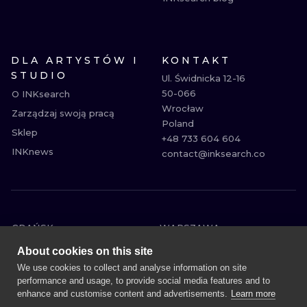
DLA ARTYSTÓW I
KONTAKT
STUDIO
Ul. Świdnicka 12-16

50-066

O INKsearch
Wrocław

Zarządzaj swoją pracą
Poland

Sklep
+48 733 604 604

INKnews
contact@inksearch.co
GDAŃSK
WARSZAWA
POZNAŃ
KRAKÓW
About cookies on this site
KATOWICE
WROCŁAW
We use cookies to collect and analyse information on site
performance and usage, to provide social media features and to
ŁÓDŹ
BERLIN
enhance and customise content and advertisements.
Learn more
WIEDEŃ
AMSTERDAM