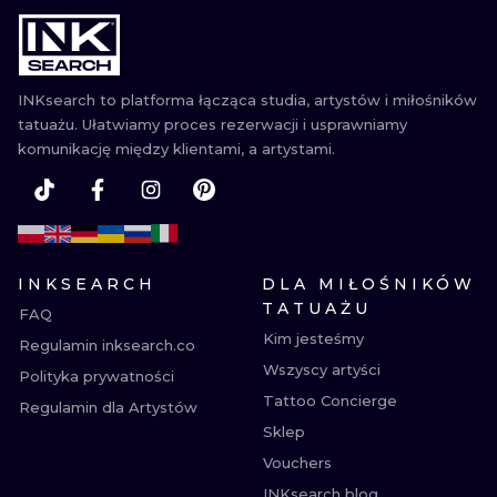
WATERCOLO
MINIMALIST
INKsearch to platforma łącząca studia, artystów i miłośników
tatuażu. Ułatwiamy proces rezerwacji i usprawniamy
REALISTYCZ
komunikację między klientami, a artystami.
INKSEARCH
DLA MIŁOŚNIKÓW
TATUAŻU
FAQ
Kim jesteśmy
Regulamin inksearch.co
Wszyscy artyści
Polityka prywatności
Tattoo Concierge
Regulamin dla Artystów
Sklep
Vouchers
INKsearch blog