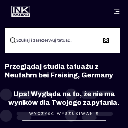
MIASTA
STYLE
GDAŃSK
WARSZAWA
POZNAŃ
KALIGRAFIA
Szukaj i zarezerwuj tatuaż...
KRAKÓW
KATOWICE
NEW SCHOO
WROCŁAW
ŁÓDŹ
SURREALIST
Przeglądaj studia tatuażu z
Neufahrn bei Freising, Germany
BERLIN
WIEDEŃ
BIOMECHANI
AMSTERDAM
EDYNBURG
Ups! Wygląda na to, że nie ma
TRIBAL
wyników dla Twojego zapytania.
PRAGA
LONDYN
RYCINOWE
WYCZYŚĆ WYSZUKIWANIE
KRESKÓWK