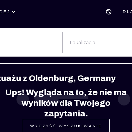
CEJ
DL
STYLE
GDAŃSK
GEOMETRYCZ
POZNAŃ
KALIGRAFIA
JAPOŃSKIE
Lokalizacja
KATOWICE
NEW SCHOOL
HANDPOKE
ŁÓDŹ
SURREALISTYCZNE
BLACKWORK
atuażu z Oldenburg, Germany
WIEDEŃ
BIOMECHANIKA
NEO TRADYCY
Ups! Wygląda na to, że nie ma
EDYNBURG
TRIBAL
IGNORANT
wyników dla Twojego
LONDYN
RYCINOWE
KONTURY
zapytania.
KRESKÓWKOWE
DOTWORK
WYCZYŚĆ WYSZUKIWANIE
WATERCOLOR
TRASH-POLK