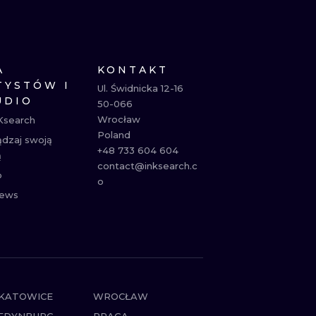
NE
ATUAŻE
A
KONTAKT
TYSTÓW I
Ul. Świdnicka 12-16

UDIO
50-066

Wrocław

Ksearch
Poland

ądzaj swoją
+48 733 604 604

ą
contact@inksearch.c
p
o
ews
KATOWICE
WROCŁAW