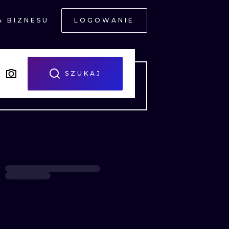
A BIZNESU
LOGOWANIE
NE
SZUKAJ
JNE
A