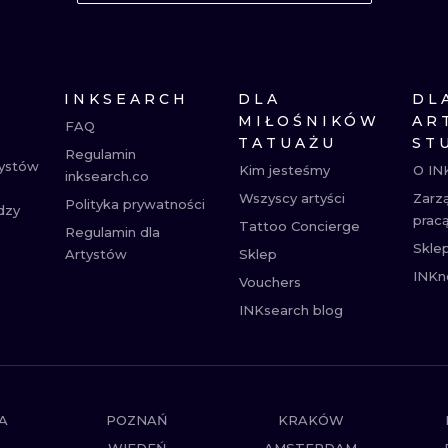
MINIMALISTYCZNE
ABSTRAKCYJ
REALISTYCZNE
WSZYSTKIE T
INKSEARCH
DLA
DL
MIŁOŚNIKÓW
AR
FAQ
TATUAŻU
ST
Regulamin
tystów
Kim jesteśmy
O IN
inksearch.co
Wszyscy artyści
Zarz
Polityka prywatności
dzy
prac
Tattoo Concierge
Regulamin dla
Skle
Artystów
Sklep
INKn
Vouchers
INKsearch blog
A
POZNAŃ
KRAKÓW