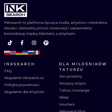
WATERCOLO
MINIMALIST
INKsearch to platforma łącząca studia, artystów i miłośników
tatuażu. Ułatwiamy proces rezerwacji i usprawniamy
REALISTYCZ
komunikację między klientami, a artystami.
INKSEARCH
DLA MIŁOŚNIKÓW
TATUAŻU
FAQ
Kim jesteśmy
Regulamin inksearch.co
Wszyscy artyści
Polityka prywatności
Tattoo Concierge
Regulamin dla Artystów
Sklep
Vouchers
INKsearch blog