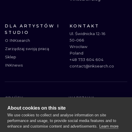
DLA ARTYSTÓW I
KONTAKT
STUDIO
Ul. Świdnicka 12-16

50-066

O INKsearch
Wrocław

Zarządzaj swoją pracą
Poland

Sklep
+48 733 604 604

INKnews
contact@inksearch.co
GDAŃSK
WARSZAWA
POZNAŃ
KRAKÓW
About cookies on this site
KATOWICE
WROCŁAW
We use cookies to collect and analyse information on site
performance and usage, to provide social media features and to
ŁÓDŹ
BERLIN
enhance and customise content and advertisements.
Learn more
WIEDEŃ
AMSTERDAM