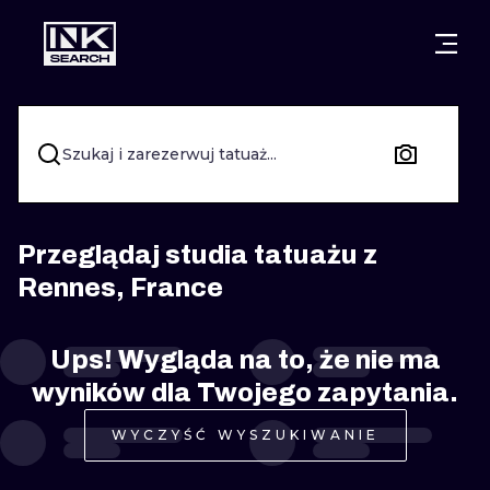
MIASTA
STYLE
GDAŃSK
WARSZAWA
POZNAŃ
KALIGRAFIA
Szukaj i zarezerwuj tatuaż...
KRAKÓW
KATOWICE
NEW SCHOO
WROCŁAW
ŁÓDŹ
SURREALIST
Przeglądaj studia tatuażu z
Rennes, France
BERLIN
WIEDEŃ
BIOMECHANI
AMSTERDAM
EDYNBURG
Ups! Wygląda na to, że nie ma
TRIBAL
wyników dla Twojego zapytania.
PRAGA
LONDYN
RYCINOWE
WYCZYŚĆ WYSZUKIWANIE
KRESKÓWK