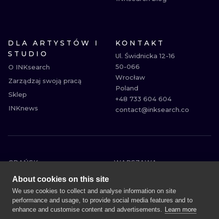
DLA ARTYSTÓW I
KONTAKT
STUDIO
Ul. Świdnicka 12-16

50-066

O INKsearch
Wrocław

Zarządzaj swoją pracą
Poland

Sklep
+48 733 604 604

INKnews
contact@inksearch.co
GDAŃSK
WARSZAWA
POZNAŃ
KRAKÓW
About cookies on this site
KATOWICE
WROCŁAW
We use cookies to collect and analyse information on site
performance and usage, to provide social media features and to
ŁÓDŹ
BERLIN
enhance and customise content and advertisements.
Learn more
WIEDEŃ
AMSTERDAM