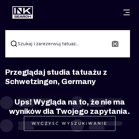
MIASTA
STYLE
GDAŃSK
WARSZAWA
POZNAŃ
KALIGRAFIA
Szukaj i zarezerwuj tatuaż...
KRAKÓW
KATOWICE
NEW SCHOO
WROCŁAW
ŁÓDŹ
SURREALIST
Przeglądaj studia tatuażu z
Schwetzingen, Germany
BERLIN
WIEDEŃ
BIOMECHANI
AMSTERDAM
EDYNBURG
Ups! Wygląda na to, że nie ma
TRIBAL
wyników dla Twojego zapytania.
PRAGA
LONDYN
RYCINOWE
WYCZYŚĆ WYSZUKIWANIE
KRESKÓWK