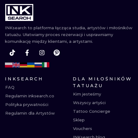
WATERCOLO
MINIMALIST
INKsearch to platforma łącząca studia, artystów i miłośników
tatuażu. Ułatwiamy proces rezerwacji i usprawniamy
REALISTYCZ
komunikację między klientami, a artystami.
INKSEARCH
DLA MIŁOŚNIKÓW
TATUAŻU
FAQ
Kim jesteśmy
Regulamin inksearch.co
Wszyscy artyści
Polityka prywatności
Tattoo Concierge
Regulamin dla Artystów
Sklep
Vouchers
INKsearch blog