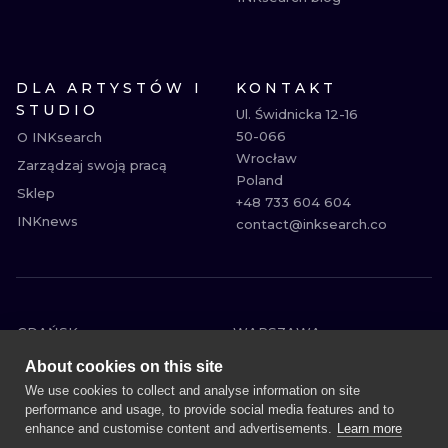
DLA ARTYSTÓW I
KONTAKT
STUDIO
Ul. Świdnicka 12-16

50-066

O INKsearch
Wrocław

Zarządzaj swoją pracą
Poland

Sklep
+48 733 604 604

INKnews
contact@inksearch.co
GDAŃSK
WARSZAWA
POZNAŃ
KRAKÓW
About cookies on this site
KATOWICE
WROCŁAW
We use cookies to collect and analyse information on site
performance and usage, to provide social media features and to
ŁÓDŹ
BERLIN
enhance and customise content and advertisements.
Learn more
WIEDEŃ
AMSTERDAM