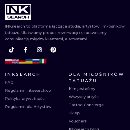
WATERCOLO
MINIMALIST
INKsearch to platforma łącząca studia, artystów i miłośników
tatuażu. Ułatwiamy proces rezerwacji i usprawniamy
REALISTYCZ
komunikację między klientami, a artystami.
INKSEARCH
DLA MIŁOŚNIKÓW
TATUAŻU
FAQ
Kim jesteśmy
Regulamin inksearch.co
Wszyscy artyści
Polityka prywatności
Tattoo Concierge
Regulamin dla Artystów
Sklep
Vouchers
INKsearch blog