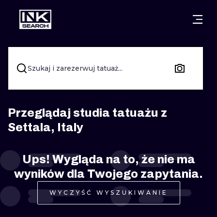
MIASTA
STYLE
GDAŃSK
WARSZAWA
POZNAŃ
KALIGRAFIA
Szukaj i zarezerwuj tatuaż...
KRAKÓW
KATOWICE
NEW SCHOO
WROCŁAW
ŁÓDŹ
SURREALIST
Przeglądaj studia tatuażu z
Settala, Italy
BERLIN
WIEDEŃ
BIOMECHANI
AMSTERDAM
EDYNBURG
Ups! Wygląda na to, że nie ma
TRIBAL
wyników dla Twojego zapytania.
PRAGA
LONDYN
RYCINOWE
WYCZYŚĆ WYSZUKIWANIE
KRESKÓWK