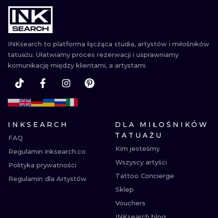
WATERCOLO
MINIMALIST
INKsearch to platforma łącząca studia, artystów i miłośników
tatuażu. Ułatwiamy proces rezerwacji i usprawniamy
REALISTYCZ
komunikację między klientami, a artystami.
INKSEARCH
DLA MIŁOŚNIKÓW
TATUAŻU
FAQ
Kim jesteśmy
Regulamin inksearch.co
Wszyscy artyści
Polityka prywatności
Tattoo Concierge
Regulamin dla Artystów
Sklep
Vouchers
INKsearch blog