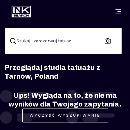
MIASTA
STYLE
GDAŃSK
WARSZAWA
POZNAŃ
KALIGRAFIA
Szukaj i zarezerwuj tatuaż...
KRAKÓW
KATOWICE
NEW SCHOO
WROCŁAW
ŁÓDŹ
SURREALIST
Przeglądaj studia tatuażu z
Tarnów, Poland
BERLIN
WIEDEŃ
BIOMECHANI
AMSTERDAM
EDYNBURG
Ups! Wygląda na to, że nie ma
TRIBAL
wyników dla Twojego zapytania.
PRAGA
LONDYN
RYCINOWE
WYCZYŚĆ WYSZUKIWANIE
KRESKÓWK