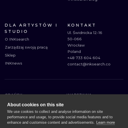
DLA ARTYSTÓW I
KONTAKT
STUDIO
Ul. Świdnicka 12-16

50-066

O INKsearch
Wrocław

Zarządzaj swoją pracą
Poland

Sklep
+48 733 604 604

INKnews
contact@inksearch.co
GDAŃSK
WARSZAWA
POZNAŃ
KRAKÓW
About cookies on this site
KATOWICE
WROCŁAW
We use cookies to collect and analyse information on site
performance and usage, to provide social media features and to
ŁÓDŹ
BERLIN
enhance and customise content and advertisements.
Learn more
WIEDEŃ
AMSTERDAM