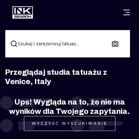
MIASTA
STYLE
GDAŃSK
WARSZAWA
POZNAŃ
KALIGRAFIA
Szukaj i zarezerwuj tatuaż...
KRAKÓW
KATOWICE
NEW SCHOO
WROCŁAW
ŁÓDŹ
SURREALIST
Przeglądaj studia tatuażu z
Venice, Italy
BERLIN
WIEDEŃ
BIOMECHANI
AMSTERDAM
EDYNBURG
Ups! Wygląda na to, że nie ma
TRIBAL
wyników dla Twojego zapytania.
PRAGA
LONDYN
RYCINOWE
WYCZYŚĆ WYSZUKIWANIE
KRESKÓWK