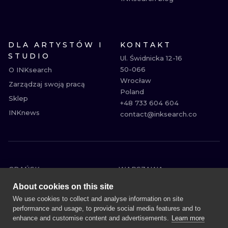
DLA ARTYSTÓW I
KONTAKT
STUDIO
Ul. Świdnicka 12-16

50-066

O INKsearch
Wrocław

Zarządzaj swoją pracą
Poland

Sklep
+48 733 604 604

INKnews
contact@inksearch.co
GDAŃSK
WARSZAWA
POZNAŃ
KRAKÓW
About cookies on this site
KATOWICE
WROCŁAW
We use cookies to collect and analyse information on site
performance and usage, to provide social media features and to
ŁÓDŹ
BERLIN
enhance and customise content and advertisements.
Learn more
WIEDEŃ
AMSTERDAM