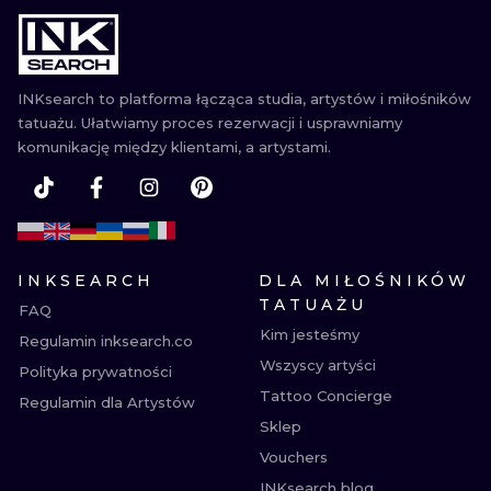
WATERCOLO
MINIMALIST
INKsearch to platforma łącząca studia, artystów i miłośników
tatuażu. Ułatwiamy proces rezerwacji i usprawniamy
REALISTYCZ
komunikację między klientami, a artystami.
INKSEARCH
DLA MIŁOŚNIKÓW
TATUAŻU
FAQ
Kim jesteśmy
Regulamin inksearch.co
Wszyscy artyści
Polityka prywatności
Tattoo Concierge
Regulamin dla Artystów
Sklep
Vouchers
INKsearch blog