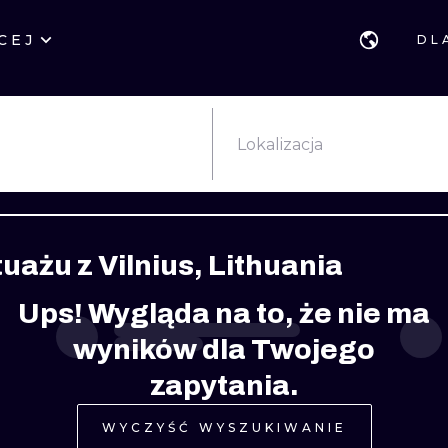
CEJ
DL
STYLE
GDAŃSK
GEOMETRYCZ
POZNAŃ
KALIGRAFIA
JAPOŃSKIE
Lokalizacja
KATOWICE
NEW SCHOOL
HANDPOKE
ŁÓDŹ
SURREALISTYCZNE
BLACKWORK
tuażu z Vilnius, Lithuania
WIEDEŃ
BIOMECHANIKA
NEO TRADYCY
Ups! Wygląda na to, że nie ma
EDYNBURG
TRIBAL
IGNORANT
wyników dla Twojego
LONDYN
RYCINOWE
KONTURY
zapytania.
KRESKÓWKOWE
DOTWORK
WYCZYŚĆ WYSZUKIWANIE
WATERCOLOR
TRASH-POLK