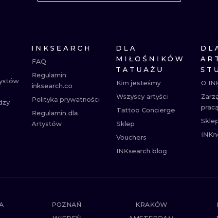
MINIMALISTYCZNE
ABSTRAKCYJ
REALISTYCZNE
WSZYSTKIE T
INKSEARCH
DLA
DL
MIŁOŚNIKÓW
AR
FAQ
TATUAŻU
ST
Regulamin
tystów
Kim jesteśmy
O IN
inksearch.co
Wszyscy artyści
Zarz
Polityka prywatności
dzy
prac
Tattoo Concierge
Regulamin dla
Skle
Artystów
Sklep
INKn
Vouchers
INKsearch blog
A
POZNAŃ
KRAKÓW