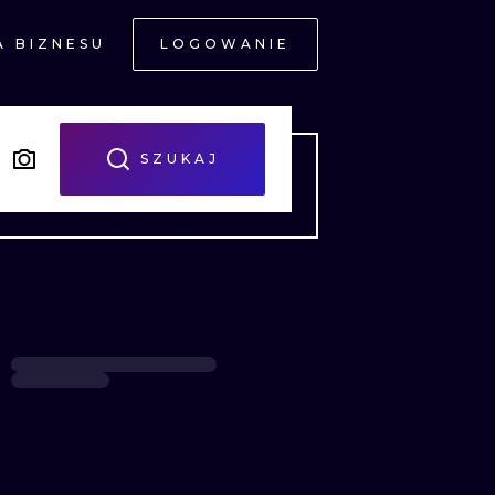
A BIZNESU
LOGOWANIE
NE
SZUKAJ
JNE
A