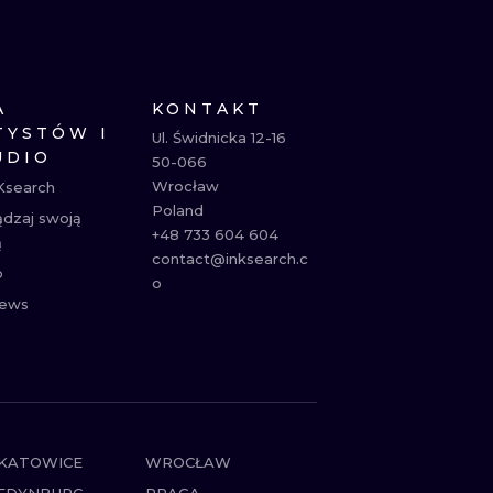
NE
ATUAŻE
A
KONTAKT
TYSTÓW I
Ul. Świdnicka 12-16

UDIO
50-066

Wrocław

Ksearch
Poland

ądzaj swoją
+48 733 604 604

ą
contact@inksearch.c
p
o
ews
KATOWICE
WROCŁAW