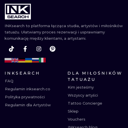
WATERCOLO
MINIMALIST
INKsearch to platforma łącząca studia, artystów i miłośników
tatuażu. Ułatwiamy proces rezerwacji i usprawniamy
REALISTYCZ
komunikację między klientami, a artystami.
INKSEARCH
DLA MIŁOŚNIKÓW
TATUAŻU
FAQ
Kim jesteśmy
Regulamin inksearch.co
Wszyscy artyści
Polityka prywatności
Tattoo Concierge
Regulamin dla Artystów
Sklep
Vouchers
INKsearch blog