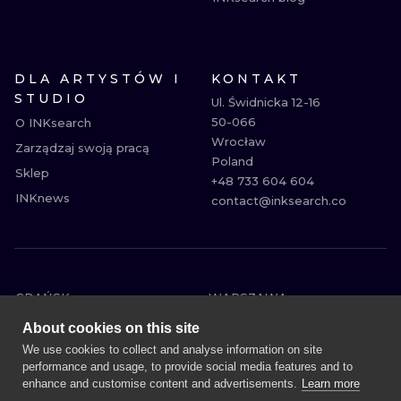
DLA ARTYSTÓW I
KONTAKT
STUDIO
Ul. Świdnicka 12-16

50-066

O INKsearch
Wrocław

Zarządzaj swoją pracą
Poland

Sklep
+48 733 604 604

INKnews
contact@inksearch.co
GDAŃSK
WARSZAWA
POZNAŃ
KRAKÓW
About cookies on this site
KATOWICE
WROCŁAW
We use cookies to collect and analyse information on site
performance and usage, to provide social media features and to
ŁÓDŹ
BERLIN
enhance and customise content and advertisements.
Learn more
WIEDEŃ
AMSTERDAM