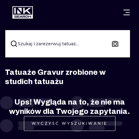
MIASTA
STYLE
GDAŃSK
WARSZAWA
POZNAŃ
KALIGRAFIA
Szukaj i zarezerwuj tatuaż...
KRAKÓW
KATOWICE
NEW SCHOO
WROCŁAW
ŁÓDŹ
SURREALIST
Tatuaże Gravur zrobione w
studich tatuażu
BERLIN
WIEDEŃ
BIOMECHANI
AMSTERDAM
EDYNBURG
Ups! Wygląda na to, że nie ma
TRIBAL
wyników dla Twojego zapytania.
PRAGA
LONDYN
RYCINOWE
WYCZYŚĆ WYSZUKIWANIE
KRESKÓWK