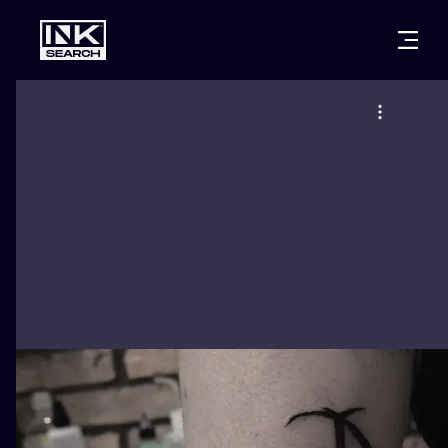
MIASTA
STYLE
GDAŃSK
WARSZAWA
POZNAŃ
KALIGRAFIA
KRAKÓW
KATOWICE
NEW SCHOO
WROCŁAW
ŁÓDŹ
SURREALIST
BERLIN
WIEDEŃ
BIOMECHANI
AMSTERDAM
EDYNBURG
TRIBAL
PRAGA
LONDYN
RYCINOWE
KRESKÓWK