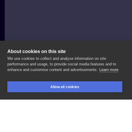
About cookies on this site
We use cookies to collect and analyse information on site
Six Pentagrams
performance and usage, to provide social media features and to
POLAND, POZNAŃ
enhance and customise content and advertisements.
Learn more
🌿🕷
#blackwidow
#spider
#darkartists
#inked
Allow all cookies
#realtattoos
#blxckink
#blackink
#darkart
REZERWACJE
SZUKAJ
ZALOGUJ
POLUB
UDOSTĘPNIJ
Polityka prywatności
Regulamin
Regulamin dla Artystów