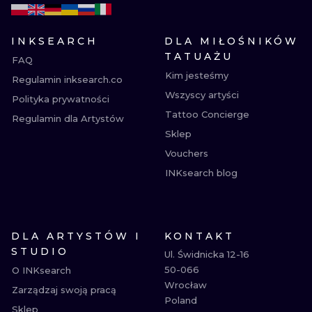
INKSEARCH
DLA MIŁOŚNIKÓW
TATUAŻU
FAQ
Kim jesteśmy
Regulamin inksearch.co
Wszyscy artyści
Polityka prywatności
Tattoo Concierge
Regulamin dla Artystów
Sklep
Vouchers
INKsearch blog
DLA ARTYSTÓW I
KONTAKT
STUDIO
Ul. Świdnicka 12-16

50-066

O INKsearch
Wrocław

Zarządzaj swoją pracą
Poland

Sklep