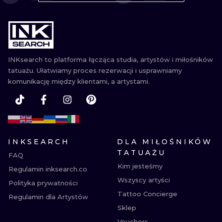
WATERCOLO
MINIMALIST
REALISTYCZ
INKsearch to platforma łącząca studia, artystów i miłośników
tatuażu. Ułatwiamy proces rezerwacji i usprawniamy
komunikację między klientami, a artystami.
INKSEARCH
DLA MIŁOŚNIKÓW
TATUAŻU
FAQ
Kim jesteśmy
Regulamin inksearch.co
Wszyscy artyści
Polityka prywatności
Tattoo Concierge
Regulamin dla Artystów
Sklep
Vouchers