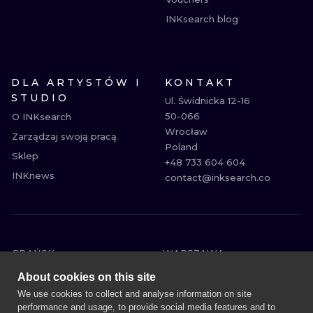
INKsearch blog
DLA ARTYSTÓW I
KONTAKT
STUDIO
Ul. Świdnicka 12-16

50-066

O INKsearch
Wrocław

Zarządzaj swoją pracą
Poland

Sklep
+48 733 604 604

INKnews
contact@inksearch.co
GDAŃSK
WARSZAWA
POZNAŃ
KRAKÓW
About cookies on this site
KATOWICE
WROCŁAW
We use cookies to collect and analyse information on site
performance and usage, to provide social media features and to
ŁÓDŹ
BERLIN