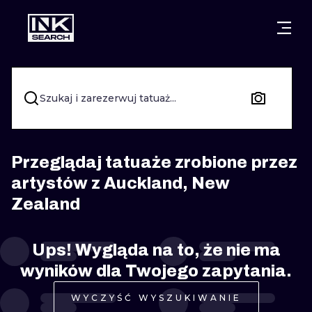
MIASTA
STYLE
GDAŃSK
WARSZAWA
POZNAŃ
KALIGRAFIA
Szukaj i zarezerwuj tatuaż...
KRAKÓW
KATOWICE
NEW SCHOO
WROCŁAW
ŁÓDŹ
SURREALIST
Przeglądaj tatuaże zrobione przez
artystów z Auckland, New
BERLIN
WIEDEŃ
BIOMECHANI
Zealand
AMSTERDAM
EDYNBURG
TRIBAL
Ups! Wygląda na to, że nie ma
PRAGA
LONDYN
RYCINOWE
wyników dla Twojego zapytania.
KRESKÓWK
WYCZYŚĆ WYSZUKIWANIE