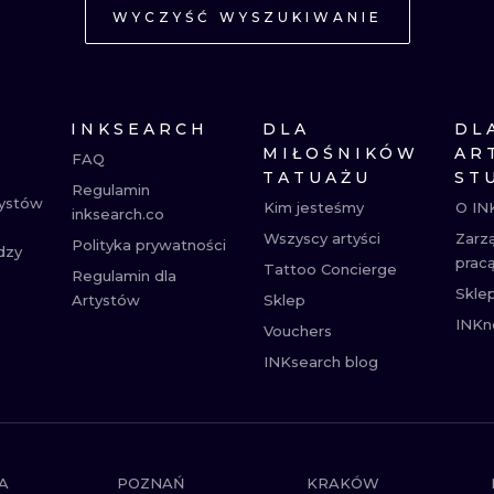
WYCZYŚĆ WYSZUKIWANIE
MINIMALISTYCZNE
ABSTRAKCYJ
REALISTYCZNE
WSZYSTKIE T
INKSEARCH
DLA
DL
MIŁOŚNIKÓW
AR
FAQ
TATUAŻU
ST
Regulamin
tystów
Kim jesteśmy
O IN
inksearch.co
Wszyscy artyści
Zarz
Polityka prywatności
dzy
prac
Tattoo Concierge
Regulamin dla
Skle
Artystów
Sklep
INKn
Vouchers
INKsearch blog
A
POZNAŃ
KRAKÓW