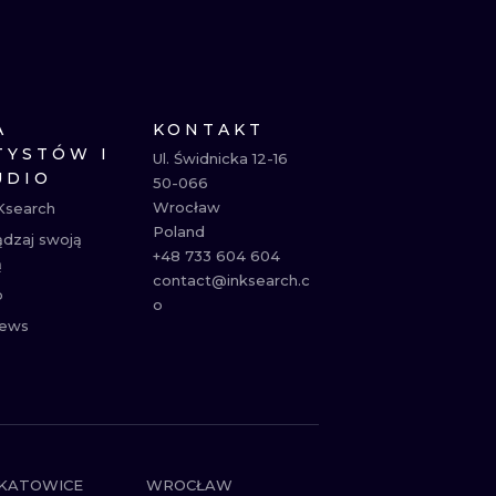
NE
ATUAŻE
A
KONTAKT
TYSTÓW I
Ul. Świdnicka 12-16

UDIO
50-066

Wrocław

Ksearch
Poland

ądzaj swoją
+48 733 604 604

ą
contact@inksearch.c
p
o
ews
KATOWICE
WROCŁAW