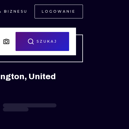
A BIZNESU
LOGOWANIE
NE
SZUKAJ
ington, United
JNE
A