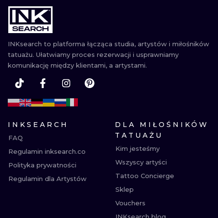
WATERCOLO
MINIMALIST
INKsearch to platforma łącząca studia, artystów i miłośników
tatuażu. Ułatwiamy proces rezerwacji i usprawniamy
REALISTYCZ
komunikację między klientami, a artystami.
INKSEARCH
DLA MIŁOŚNIKÓW
TATUAŻU
FAQ
Kim jesteśmy
Regulamin inksearch.co
Wszyscy artyści
Polityka prywatności
Tattoo Concierge
Regulamin dla Artystów
Sklep
Vouchers
INKsearch blog