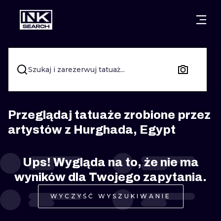
MIASTA
STYLE
GDAŃSK
WARSZAWA
POZNAŃ
KALIGRAFIA
Szukaj i zarezerwuj tatuaż...
KRAKÓW
KATOWICE
NEW SCHOO
WROCŁAW
ŁÓDŹ
SURREALIST
Przeglądaj tatuaże zrobione przez
artystów z Hurghada, Egypt
BERLIN
WIEDEŃ
BIOMECHANI
AMSTERDAM
EDYNBURG
Ups! Wygląda na to, że nie ma
TRIBAL
wyników dla Twojego zapytania.
PRAGA
LONDYN
RYCINOWE
WYCZYŚĆ WYSZUKIWANIE
KRESKÓWK