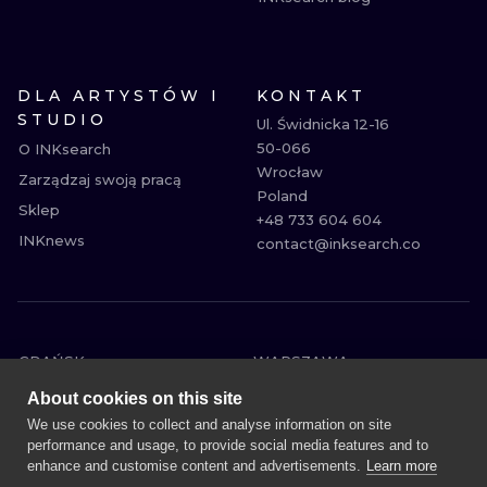
DLA ARTYSTÓW I
KONTAKT
STUDIO
Ul. Świdnicka 12-16

50-066

O INKsearch
Wrocław

Zarządzaj swoją pracą
Poland

Sklep
+48 733 604 604

INKnews
contact@inksearch.co
GDAŃSK
WARSZAWA
POZNAŃ
KRAKÓW
About cookies on this site
KATOWICE
WROCŁAW
We use cookies to collect and analyse information on site
performance and usage, to provide social media features and to
ŁÓDŹ
BERLIN
enhance and customise content and advertisements.
Learn more
WIEDEŃ
AMSTERDAM