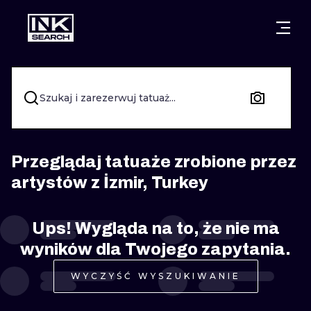
MIASTA
STYLE
GDAŃSK
WARSZAWA
POZNAŃ
KALIGRAFIA
Szukaj i zarezerwuj tatuaż...
KRAKÓW
KATOWICE
NEW SCHOO
WROCŁAW
ŁÓDŹ
SURREALIST
Przeglądaj tatuaże zrobione przez
artystów z İzmir, Turkey
BERLIN
WIEDEŃ
BIOMECHANI
AMSTERDAM
EDYNBURG
Ups! Wygląda na to, że nie ma
TRIBAL
wyników dla Twojego zapytania.
PRAGA
LONDYN
RYCINOWE
WYCZYŚĆ WYSZUKIWANIE
KRESKÓWK