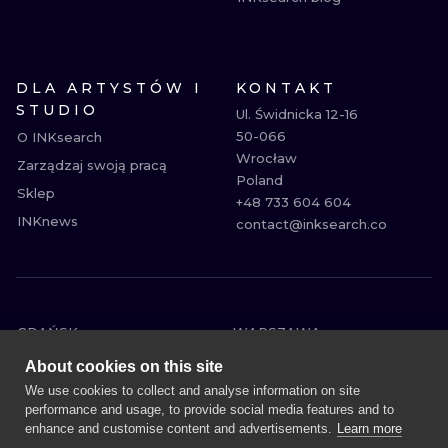
DLA ARTYSTÓW I
KONTAKT
STUDIO
Ul. Świdnicka 12-16

50-066

O INKsearch
Wrocław

Zarządzaj swoją pracą
Poland

Sklep
+48 733 604 604

INKnews
contact@inksearch.co
GDAŃSK
WARSZAWA
POZNAŃ
KRAKÓW
About cookies on this site
KATOWICE
WROCŁAW
We use cookies to collect and analyse information on site
performance and usage, to provide social media features and to
ŁÓDŹ
BERLIN
enhance and customise content and advertisements.
Learn more
WIEDEŃ
AMSTERDAM