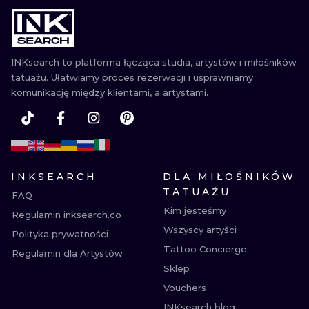
WATERCOLO
MINIMALIST
INKsearch to platforma łącząca studia, artystów i miłośników
tatuażu. Ułatwiamy proces rezerwacji i usprawniamy
REALISTYCZ
komunikację między klientami, a artystami.
INKSEARCH
DLA MIŁOŚNIKÓW
TATUAŻU
FAQ
Kim jesteśmy
Regulamin inksearch.co
Wszyscy artyści
Polityka prywatności
Tattoo Concierge
Regulamin dla Artystów
Sklep
Vouchers
INKsearch blog