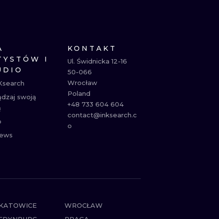
NE
ATUAŻE
A
KONTAKT
TYSTÓW I
Ul. Świdnicka 12-16

UDIO
50-066

Wrocław

Ksearch
Poland

ądzaj swoją
+48 733 604 604

ą
contact@inksearch.c
p
o
ews
KATOWICE
WROCŁAW