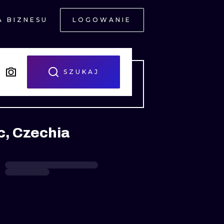
A BIZNESU
LOGOWANIE
NE
SZUKAJ
c, Czechia
JNE
A