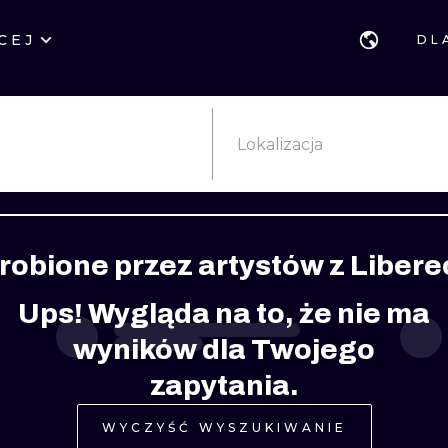
CEJ
DL
STYLE
GDAŃSK
GEOMETRYCZ
POZNAŃ
KALIGRAFIA
JAPOŃSKIE
Lokalizacja
KATOWICE
NEW SCHOOL
HANDPOKE
ŁÓDŹ
SURREALISTYCZNE
BLACKWORK
robione przez artystów z Libere
WIEDEŃ
BIOMECHANIKA
NEO TRADYCY
Ups! Wygląda na to, że nie ma
EDYNBURG
TRIBAL
IGNORANT
wyników dla Twojego
LONDYN
RYCINOWE
KONTURY
zapytania.
KRESKÓWKOWE
DOTWORK
WYCZYŚĆ WYSZUKIWANIE
WATERCOLOR
TRASH-POLK