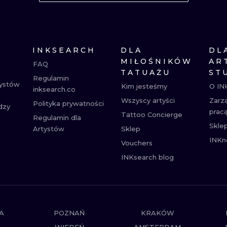
MINIMALISTYCZNE
ABSTRAKCYJ
REALISTYCZNE
WSZYSTKIE T
INKSEARCH
DLA
DL
MIŁOŚNIKÓW
AR
FAQ
TATUAŻU
ST
Regulamin
tystów
Kim jesteśmy
O IN
inksearch.co
Wszyscy artyści
Zarz
Polityka prywatności
dzy
prac
Tattoo Concierge
Regulamin dla
Skle
Artystów
Sklep
INKn
Vouchers
INKsearch blog
A
POZNAŃ
KRAKÓW