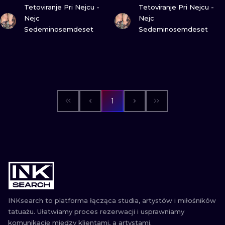
ZOBACZ
ZOBACZ
Tetoviranje Pri Nejcu -
Tetoviranje Pri Nejcu -
WATERCOLO
Nejc
Nejc
Sedeminosemdeset
Sedeminosemdeset
MINIMALIST
REALISTYCZ
1
INKsearch to platforma łącząca studia, artystów i miłośników
tatuażu. Ułatwiamy proces rezerwacji i usprawniamy
komunikację między klientami, a artystami.