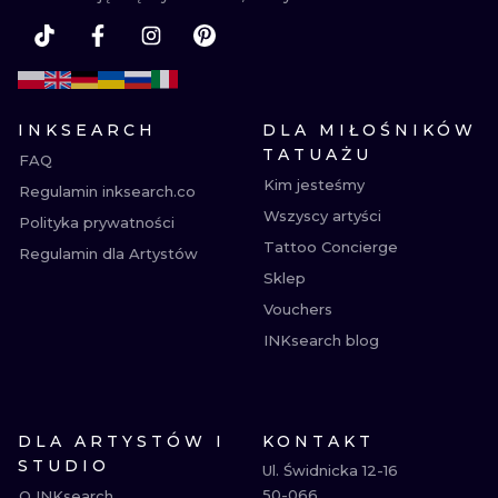
INKSEARCH
DLA MIŁOŚNIKÓW
TATUAŻU
FAQ
Kim jesteśmy
Regulamin inksearch.co
Wszyscy artyści
Polityka prywatności
Tattoo Concierge
Regulamin dla Artystów
Sklep
Vouchers
INKsearch blog
DLA ARTYSTÓW I
KONTAKT
STUDIO
Ul. Świdnicka 12-16

50-066

O INKsearch