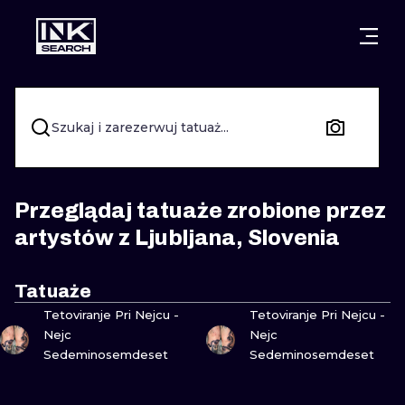
MIASTA
STYLE
GDAŃSK
WARSZAWA
POZNAŃ
KALIGRAFIA
Szukaj i zarezerwuj tatuaż...
KRAKÓW
KATOWICE
NEW SCHOO
WROCŁAW
ŁÓDŹ
SURREALIST
Przeglądaj tatuaże zrobione przez
artystów z Ljubljana, Slovenia
BERLIN
WIEDEŃ
BIOMECHANI
AMSTERDAM
EDYNBURG
Tatuaże
ZOBACZ
ZOBACZ
TRIBAL
Tetoviranje Pri Nejcu -
Tetoviranje Pri Nejcu -
PRAGA
LONDYN
Nejc
Nejc
RYCINOWE
Sedeminosemdeset
Sedeminosemdeset
KRESKÓWK