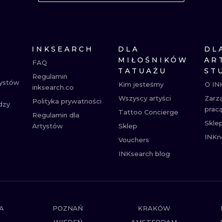
MINIMALISTYCZNE
ABSTRAKCYJ
REALISTYCZNE
WSZYSTKIE T
INKSEARCH
DLA
DL
MIŁOŚNIKÓW
AR
FAQ
TATUAŻU
ST
Regulamin
tystów
Kim jesteśmy
O IN
inksearch.co
Wszyscy artyści
Zarz
Polityka prywatności
dzy
prac
Tattoo Concierge
Regulamin dla
Skle
Artystów
Sklep
INKn
Vouchers
INKsearch blog
A
POZNAŃ
KRAKÓW