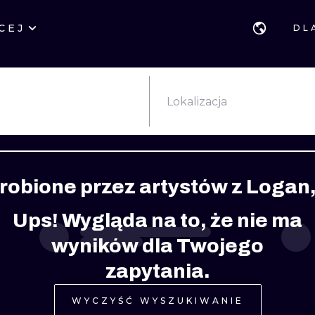
CEJ
DL
STYLE
GDAŃSK
GEOMETRYCZ
POZNAŃ
KALIGRAFIA
JAPOŃSKIE
Lokalizacja
KATOWICE
NEW SCHOOL
HANDPOKE
ŁÓDŹ
SURREALISTYCZNE
BLACKWORK
robione przez artystów z Logan,
WIEDEŃ
BIOMECHANIKA
NEO TRADYCY
Ups! Wygląda na to, że nie ma
EDYNBURG
TRIBAL
IGNORANT
wyników dla Twojego
LONDYN
RYCINOWE
KONTURY
zapytania.
KRESKÓWKOWE
DOTWORK
WYCZYŚĆ WYSZUKIWANIE
WATERCOLOR
TRASH-POLK