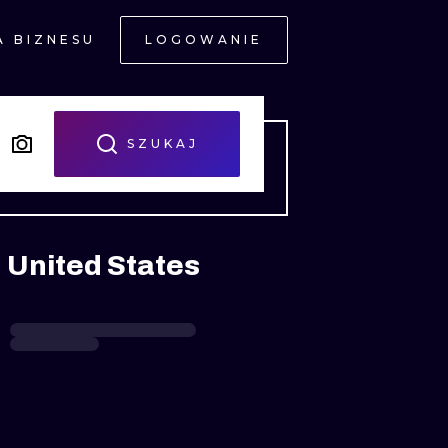
A BIZNESU
LOGOWANIE
NE
SZUKAJ
 United States
JNE
A