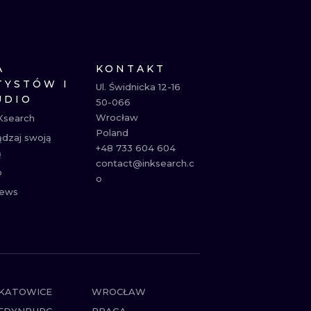
NE
ATUAŻE
A
KONTAKT
TYSTÓW I
Ul. Świdnicka 12-16

UDIO
50-066

Wrocław

Ksearch
Poland

ądzaj swoją
+48 733 604 604

ą
contact@inksearch.c
p
o
ews
KATOWICE
WROCŁAW