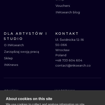
Vouchers
INKsearch blog
DLA ARTYSTÓW I
KONTAKT
STUDIO
Ul. Świdnicka 12-16

50-066

O INKsearch
Wrocław

Zarządzaj swoją pracą
Poland

Sklep
+48 733 604 604

INKnews
contact@inksearch.co
GDAŃSK
WARSZAWA
POZNAŃ
KRAKÓW
About cookies on this site
KATOWICE
WROCŁAW
We use cookies to collect and analyse information on site