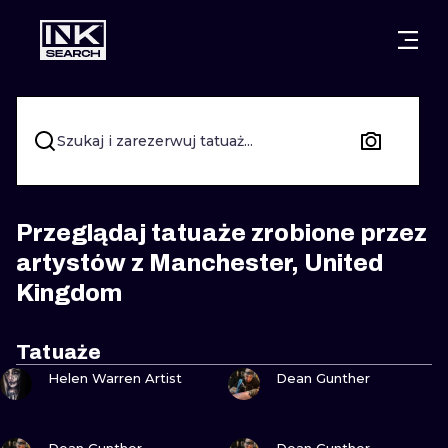
MIASTA
STYLE
GDAŃSK
WARSZAWA
POZNAŃ
KALIGRAFIA
Szukaj i zarezerwuj tatuaż...
KRAKÓW
KATOWICE
NEW SCHOO
WROCŁAW
ŁÓDŹ
SURREALIST
Przeglądaj tatuaże zrobione przez
artystów z Manchester, United
BERLIN
WIEDEŃ
BIOMECHANI
Kingdom
AMSTERDAM
EDYNBURG
TRIBAL
Tatuaże
PRAGA
LONDYN
ZOBACZ
ZOBACZ
Helen Warren Artist
Dean Gunther
RYCINOWE
KRESKÓWK
ZOBACZ
ZOBACZ