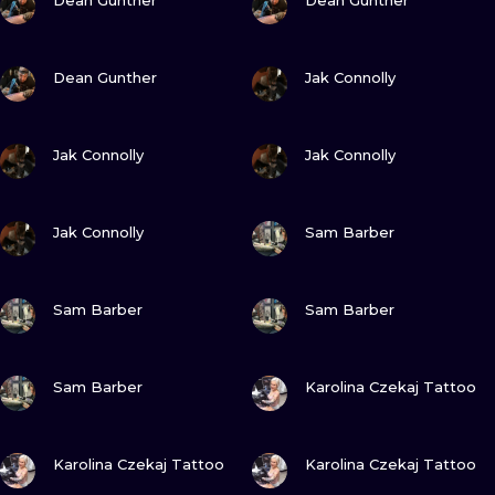
Dean Gunther
Dean Gunther
WATERCOLO
ZOBACZ
ZOBACZ
MINIMALIST
Dean Gunther
Jak Connolly
REALISTYCZ
ZOBACZ
ZOBACZ
Jak Connolly
Jak Connolly
ZOBACZ
ZOBACZ
Jak Connolly
Sam Barber
ZOBACZ
ZOBACZ
Sam Barber
Sam Barber
ZOBACZ
ZOBACZ
Sam Barber
Karolina Czekaj Tattoo
ZOBACZ
ZOBACZ
Karolina Czekaj Tattoo
Karolina Czekaj Tattoo