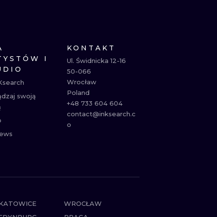
NE
ATUAŻE
A
KONTAKT
TYSTÓW I
Ul. Świdnicka 12-16

UDIO
50-066

Wrocław

Ksearch
Poland

ądzaj swoją
+48 733 604 604

ą
contact@inksearch.c
p
o
ews
KATOWICE
WROCŁAW