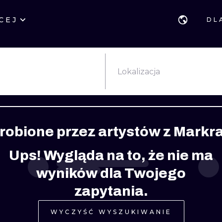
CEJ
DL
STYLE
GDAŃSK
GEOMETRYCZ
POZNAŃ
KALIGRAFIA
JAPOŃSKIE
Lokalizacja
KATOWICE
NEW SCHOOL
HANDPOKE
ŁÓDŹ
SURREALISTYCZNE
BLACKWORK
zrobione przez artystów z Mark
WIEDEŃ
BIOMECHANIKA
NEO TRADYCY
Ups! Wygląda na to, że nie ma
EDYNBURG
TRIBAL
IGNORANT
wyników dla Twojego
LONDYN
RYCINOWE
KONTURY
zapytania.
KRESKÓWKOWE
DOTWORK
WYCZYŚĆ WYSZUKIWANIE
WATERCOLOR
TRASH-POLK