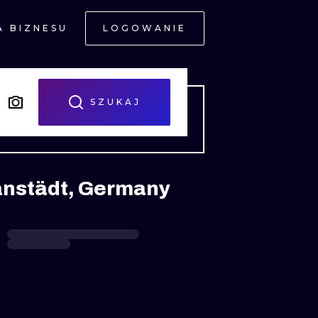
A BIZNESU
LOGOWANIE
NE
SZUKAJ
ranstädt, Germany
JNE
A