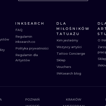
MINIMALISTYCZNE
ABSTRAKCYJ
REALISTYCZNE
WSZYSTKIE T
INKSEARCH
DLA
DL
MIŁOŚNIKÓW
AR
FAQ
TATUAŻU
ST
Regulamin
tystów
Kim jesteśmy
O IN
inksearch.co
Wszyscy artyści
Zarz
Polityka prywatności
dzy
prac
Tattoo Concierge
Regulamin dla
Skle
Artystów
Sklep
INKn
Vouchers
INKsearch blog
A
POZNAŃ
KRAKÓW