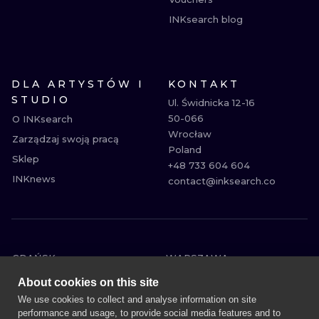
INKsearch blog
DLA ARTYSTÓW I
KONTAKT
STUDIO
Ul. Świdnicka 12-16

50-066

O INKsearch
Wrocław

Zarządzaj swoją pracą
Poland

Sklep
+48 733 604 604

INKnews
contact@inksearch.co
GDAŃSK
WARSZAWA
POZNAŃ
KRAKÓW
About cookies on this site
KATOWICE
WROCŁAW
We use cookies to collect and analyse information on site
performance and usage, to provide social media features and to
ŁÓDŹ
BERLIN