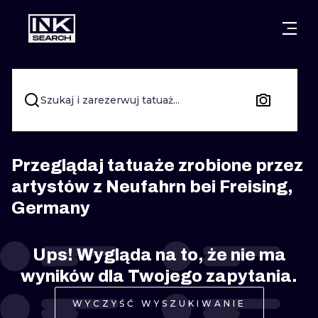
MIASTA
STYLE
GDAŃSK
WARSZAWA
POZNAŃ
KALIGRAFIA
Szukaj i zarezerwuj tatuaż...
KRAKÓW
KATOWICE
NEW SCHOO
WROCŁAW
ŁÓDŹ
SURREALIST
Przeglądaj tatuaże zrobione przez
artystów z Neufahrn bei Freising,
BERLIN
WIEDEŃ
BIOMECHANI
Germany
AMSTERDAM
EDYNBURG
TRIBAL
Ups! Wygląda na to, że nie ma
PRAGA
LONDYN
RYCINOWE
wyników dla Twojego zapytania.
KRESKÓWK
WYCZYŚĆ WYSZUKIWANIE