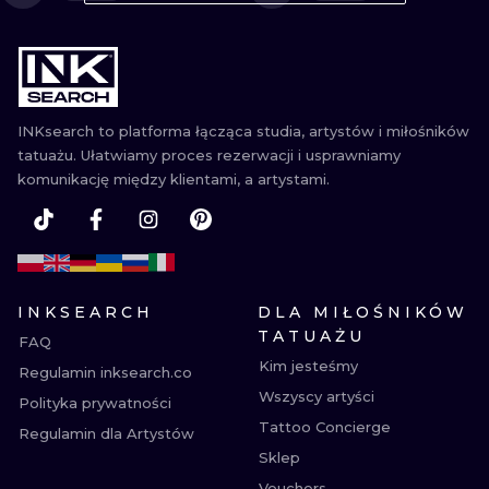
WATERCOLO
MINIMALIST
REALISTYCZ
INKsearch to platforma łącząca studia, artystów i miłośników
tatuażu. Ułatwiamy proces rezerwacji i usprawniamy
komunikację między klientami, a artystami.
INKSEARCH
DLA MIŁOŚNIKÓW
TATUAŻU
FAQ
Kim jesteśmy
Regulamin inksearch.co
Wszyscy artyści
Polityka prywatności
Tattoo Concierge
Regulamin dla Artystów
Sklep
Vouchers