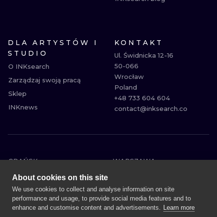
DLA ARTYSTÓW I
KONTAKT
STUDIO
Ul. Świdnicka 12-16

50-066

O INKsearch
Wrocław

Zarządzaj swoją pracą
Poland

Sklep
+48 733 604 604

INKnews
contact@inksearch.co
GDAŃSK
WARSZAWA
POZNAŃ
KRAKÓW
About cookies on this site
KATOWICE
WROCŁAW
We use cookies to collect and analyse information on site
performance and usage, to provide social media features and to
ŁÓDŹ
BERLIN
enhance and customise content and advertisements.
Learn more
WIEDEŃ
AMSTERDAM