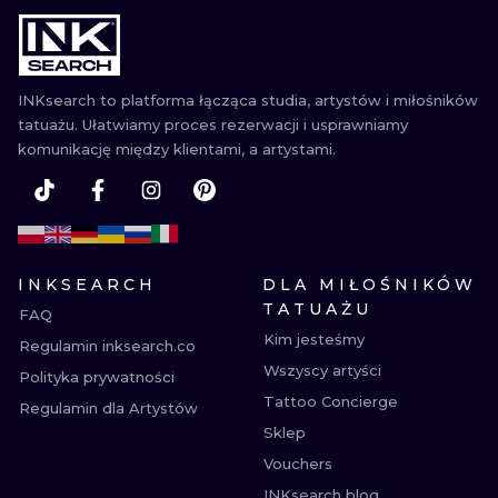
WATERCOLO
MINIMALIST
INKsearch to platforma łącząca studia, artystów i miłośników
tatuażu. Ułatwiamy proces rezerwacji i usprawniamy
REALISTYCZ
komunikację między klientami, a artystami.
INKSEARCH
DLA MIŁOŚNIKÓW
TATUAŻU
FAQ
Kim jesteśmy
Regulamin inksearch.co
Wszyscy artyści
Polityka prywatności
Tattoo Concierge
Regulamin dla Artystów
Sklep
Vouchers
INKsearch blog