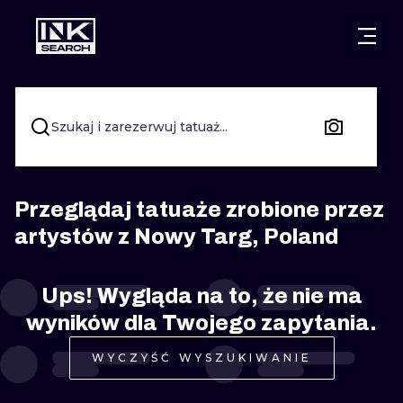
MIASTA
STYLE
GDAŃSK
WARSZAWA
POZNAŃ
KALIGRAFIA
Szukaj i zarezerwuj tatuaż...
KRAKÓW
KATOWICE
NEW SCHOO
WROCŁAW
ŁÓDŹ
SURREALIST
Przeglądaj tatuaże zrobione przez
artystów z Nowy Targ, Poland
BERLIN
WIEDEŃ
BIOMECHANI
AMSTERDAM
EDYNBURG
Ups! Wygląda na to, że nie ma
TRIBAL
wyników dla Twojego zapytania.
PRAGA
LONDYN
RYCINOWE
WYCZYŚĆ WYSZUKIWANIE
KRESKÓWK