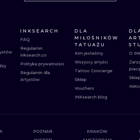
MINIMALISTYCZNE
ABSTRAKCYJ
REALISTYCZNE
WSZYSTKIE T
INKSEARCH
DLA
DL
MIŁOŚNIKÓW
AR
FAQ
TATUAŻU
ST
Regulamin
tystów
Kim jesteśmy
O IN
inksearch.co
Wszyscy artyści
Zarz
Polityka prywatności
dzy
prac
Tattoo Concierge
Regulamin dla
Skle
Artystów
Sklep
INKn
Vouchers
INKsearch blog
A
POZNAŃ
KRAKÓW