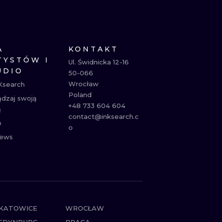
NE
ATUAŻE
A
KONTAKT
TYSTÓW I
Ul. Świdnicka 12-16

UDIO
50-066

Wrocław

Ksearch
Poland

ądzaj swoją
+48 733 604 604

ą
contact@inksearch.c
p
o
ews
KATOWICE
WROCŁAW