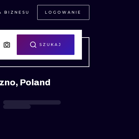
A BIZNESU
LOGOWANIE
NE
SZUKAJ
czno, Poland
JNE
A