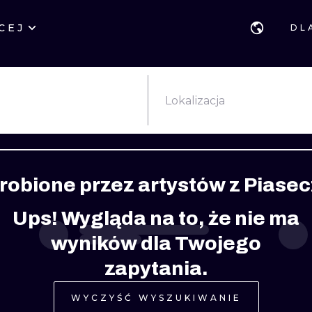
CEJ
DL
STYLE
GDAŃSK
GEOMETRYCZ
POZNAŃ
KALIGRAFIA
JAPOŃSKIE
Lokalizacja
KATOWICE
NEW SCHOOL
HANDPOKE
ŁÓDŹ
SURREALISTYCZNE
BLACKWORK
zrobione przez artystów z Piase
WIEDEŃ
BIOMECHANIKA
NEO TRADYCY
Ups! Wygląda na to, że nie ma
EDYNBURG
TRIBAL
IGNORANT
wyników dla Twojego
LONDYN
RYCINOWE
KONTURY
zapytania.
KRESKÓWKOWE
DOTWORK
WYCZYŚĆ WYSZUKIWANIE
WATERCOLOR
TRASH-POLK