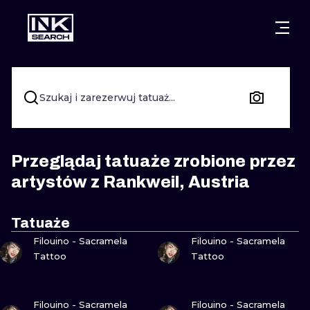
MIASTA
STYLE
GDAŃSK
WARSZAWA
POZNAŃ
KALIGRAFIA
Szukaj i zarezerwuj tatuaż...
KRAKÓW
KATOWICE
NEW SCHOO
WROCŁAW
ŁÓDŹ
SURREALIST
Przeglądaj tatuaże zrobione przez
artystów z Rankweil, Austria
BERLIN
WIEDEŃ
BIOMECHANI
AMSTERDAM
EDYNBURG
Tatuaże
ZOBACZ
ZOBACZ
TRIBAL
Filouino - Sacramela
Filouino - Sacramela
PRAGA
LONDYN
Tattoo
Tattoo
RYCINOWE
KRESKÓWK
ZOBACZ
ZOBACZ
Filouino - Sacramela
Filouino - Sacramela