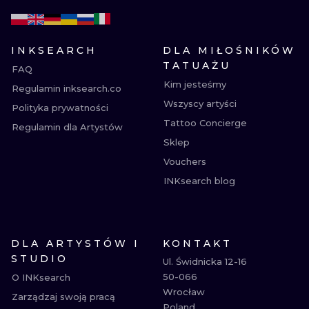
INKSEARCH
DLA MIŁOŚNIKÓW
TATUAŻU
FAQ
Kim jesteśmy
Regulamin inksearch.co
Wszyscy artyści
Polityka prywatności
Tattoo Concierge
Regulamin dla Artystów
Sklep
Vouchers
INKsearch blog
DLA ARTYSTÓW I
KONTAKT
STUDIO
Ul. Świdnicka 12-16

50-066

O INKsearch
Wrocław

Zarządzaj swoją pracą
Poland
