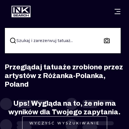
MIASTA
STYLE
GDAŃSK
WARSZAWA
POZNAŃ
KALIGRAFIA
Szukaj i zarezerwuj tatuaż...
KRAKÓW
KATOWICE
NEW SCHOO
WROCŁAW
ŁÓDŹ
SURREALIST
Przeglądaj tatuaże zrobione przez
artystów z Różanka-Polanka,
BERLIN
WIEDEŃ
BIOMECHANI
Poland
AMSTERDAM
EDYNBURG
TRIBAL
Ups! Wygląda na to, że nie ma
PRAGA
LONDYN
RYCINOWE
wyników dla Twojego zapytania.
KRESKÓWK
WYCZYŚĆ WYSZUKIWANIE