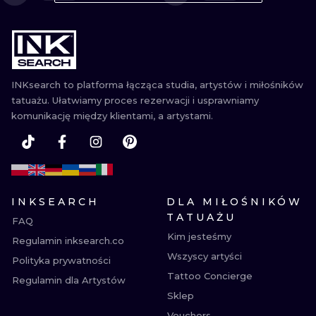
WATERCOLO
MINIMALIST
REALISTYCZ
INKsearch to platforma łącząca studia, artystów i miłośników
tatuażu. Ułatwiamy proces rezerwacji i usprawniamy
komunikację między klientami, a artystami.
INKSEARCH
DLA MIŁOŚNIKÓW
TATUAŻU
FAQ
Kim jesteśmy
Regulamin inksearch.co
Wszyscy artyści
Polityka prywatności
Tattoo Concierge
Regulamin dla Artystów
Sklep
Vouchers