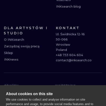
INKsearch blog
DLA ARTYSTÓW I
KONTAKT
STUDIO
Ul. Świdnicka 12-16

50-066

O INKsearch
Wrocław

Zarządzaj swoją pracą
Poland

Sklep
+48 733 604 604

INKnews
contact@inksearch.co
GDAŃSK
WARSZAWA
POZNAŃ
KRAKÓW
About cookies on this site
KATOWICE
WROCŁAW
We use cookies to collect and analyse information on site
performance and usage, to provide social media features and to
ŁÓDŹ
BERLIN