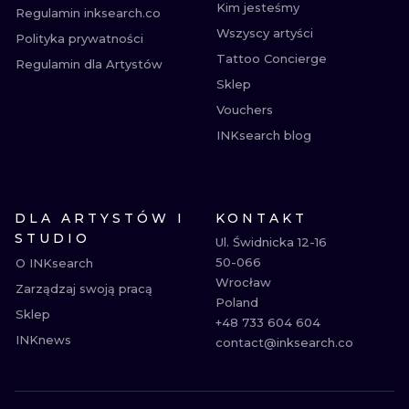
Kim jesteśmy
Regulamin inksearch.co
Wszyscy artyści
Polityka prywatności
Tattoo Concierge
Regulamin dla Artystów
Sklep
Vouchers
INKsearch blog
DLA ARTYSTÓW I
KONTAKT
STUDIO
Ul. Świdnicka 12-16

50-066

O INKsearch
Wrocław

Zarządzaj swoją pracą
Poland

Sklep
+48 733 604 604

INKnews
contact@inksearch.co