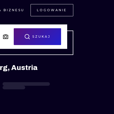
A BIZNESU
LOGOWANIE
NE
SZUKAJ
rg, Austria
JNE
A