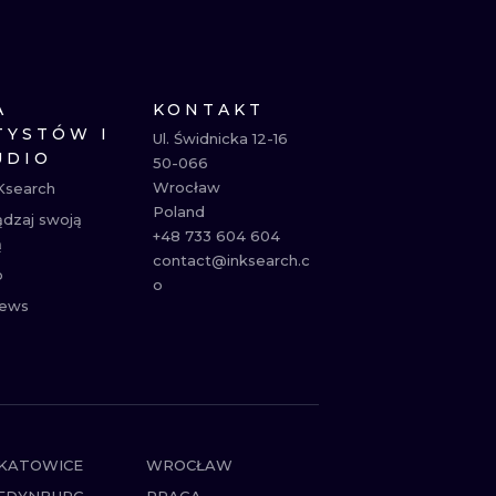
NE
ATUAŻE
A
KONTAKT
TYSTÓW I
Ul. Świdnicka 12-16

UDIO
50-066

Wrocław

Ksearch
Poland

ądzaj swoją
+48 733 604 604

ą
contact@inksearch.c
p
o
ews
KATOWICE
WROCŁAW