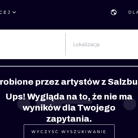
CEJ
DL
STYLE
GDAŃSK
GEOMETRYCZ
POZNAŃ
KALIGRAFIA
JAPOŃSKIE
Lokalizacja
KATOWICE
NEW SCHOOL
HANDPOKE
ŁÓDŹ
SURREALISTYCZNE
BLACKWORK
robione przez artystów z Salzbu
WIEDEŃ
BIOMECHANIKA
NEO TRADYCY
Ups! Wygląda na to, że nie ma
EDYNBURG
TRIBAL
IGNORANT
wyników dla Twojego
LONDYN
RYCINOWE
KONTURY
zapytania.
KRESKÓWKOWE
DOTWORK
WYCZYŚĆ WYSZUKIWANIE
WATERCOLOR
TRASH-POLK