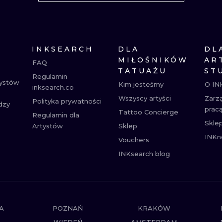
MINIMALISTYCZNE
ABSTRAKCYJ
REALISTYCZNE
WSZYSTKIE T
INKSEARCH
DLA
DL
MIŁOŚNIKÓW
AR
FAQ
TATUAŻU
ST
Regulamin
tystów
Kim jesteśmy
O IN
inksearch.co
Wszyscy artyści
Zarz
Polityka prywatności
dzy
prac
Tattoo Concierge
Regulamin dla
Skle
Artystów
Sklep
INKn
Vouchers
INKsearch blog
A
POZNAŃ
KRAKÓW