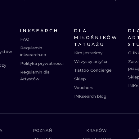
MINIMALISTYCZNE
ABSTRAKCYJ
REALISTYCZNE
WSZYSTKIE T
INKSEARCH
DLA
DL
MIŁOŚNIKÓW
AR
FAQ
TATUAŻU
ST
Regulamin
tystów
Kim jesteśmy
O IN
inksearch.co
Wszyscy artyści
Zarz
Polityka prywatności
dzy
prac
Tattoo Concierge
Regulamin dla
Skle
Artystów
Sklep
INKn
Vouchers
INKsearch blog
A
POZNAŃ
KRAKÓW