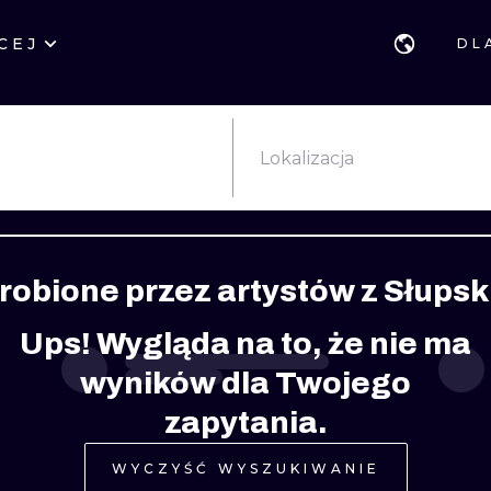
CEJ
DL
STYLE
GDAŃSK
GEOMETRYCZ
POZNAŃ
KALIGRAFIA
JAPOŃSKIE
Lokalizacja
KATOWICE
NEW SCHOOL
HANDPOKE
ŁÓDŹ
SURREALISTYCZNE
BLACKWORK
robione przez artystów z Słupsk
WIEDEŃ
BIOMECHANIKA
NEO TRADYCY
Ups! Wygląda na to, że nie ma
EDYNBURG
TRIBAL
IGNORANT
wyników dla Twojego
LONDYN
RYCINOWE
KONTURY
zapytania.
KRESKÓWKOWE
DOTWORK
WYCZYŚĆ WYSZUKIWANIE
WATERCOLOR
TRASH-POLK