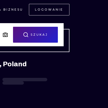
A BIZNESU
LOGOWANIE
NE
SZUKAJ
, Poland
JNE
A