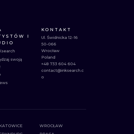
NE
ATUAŻE
A
KONTAKT
TYSTÓW I
Ul. Świdnicka 12-16

UDIO
50-066

Wrocław

Ksearch
Poland

ądzaj swoją
+48 733 604 604

ą
contact@inksearch.c
p
o
ews
KATOWICE
WROCŁAW