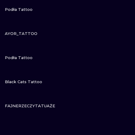
ZOBACZ
Podła Tattoo
ZOBACZ
AYOR_TATTOO
ZOBACZ
Podła Tattoo
ZOBACZ
Black Cats Tattoo
ZOBACZ
FAJNERZECZYTATUAŻE