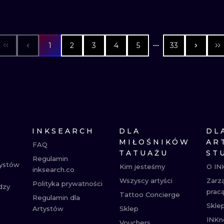
1
2
3
4
5
33
INKSEARCH
DLA
DL
MIŁOŚNIKÓW
AR
FAQ
TATUAŻU
ST
Regulamin
tystów
Kim jesteśmy
O IN
inksearch.co
Wszyscy artyści
Zarz
Polityka prywatności
dzy
prac
Tattoo Concierge
Regulamin dla
Skle
Artystów
Sklep
INKn
Vouchers