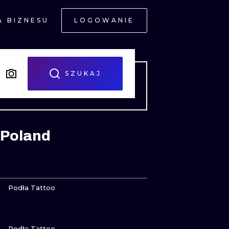
A BIZNESU
LOGOWANIE
NE
SZUKAJ
 Poland
JNE
ZOBACZ
Podła Tattoo
ZOBACZ
A
Podła Tattoo