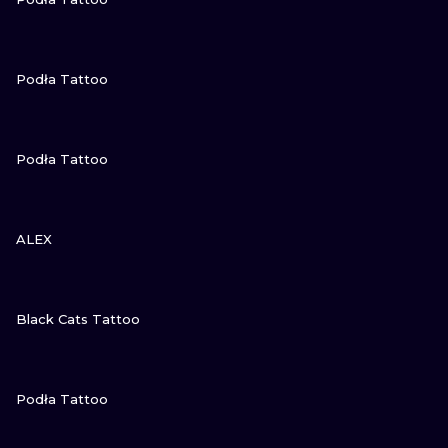
NE
ZOBACZ
Podła Tattoo
ATUAŻE
ZOBACZ
Podła Tattoo
ZOBACZ
ALEX
ZOBACZ
Black Cats Tattoo
ZOBACZ
Podła Tattoo