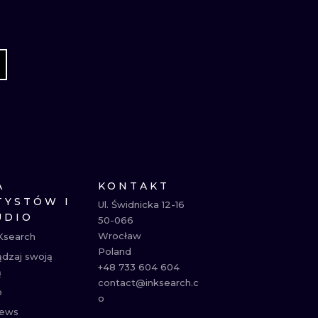
A
KONTAKT
TYSTÓW I
Ul. Świdnicka 12-16

UDIO
50-066

Wrocław

Ksearch
Poland

ądzaj swoją
+48 733 604 604

ą
contact@inksearch.c
p
o
ews