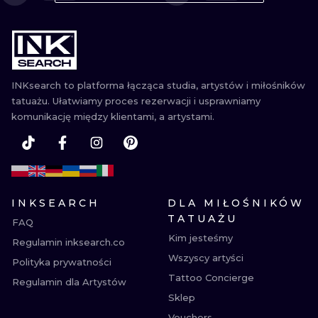
WATERCOLO
MINIMALIST
REALISTYCZ
INKsearch to platforma łącząca studia, artystów i miłośników
tatuażu. Ułatwiamy proces rezerwacji i usprawniamy
komunikację między klientami, a artystami.
INKSEARCH
DLA MIŁOŚNIKÓW
TATUAŻU
FAQ
Kim jesteśmy
Regulamin inksearch.co
Wszyscy artyści
Polityka prywatności
Tattoo Concierge
Regulamin dla Artystów
Sklep
Vouchers