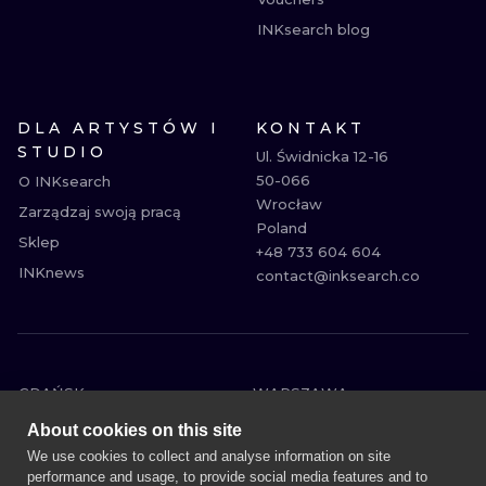
INKsearch blog
DLA ARTYSTÓW I
KONTAKT
STUDIO
Ul. Świdnicka 12-16

50-066

O INKsearch
Wrocław

Zarządzaj swoją pracą
Poland

Sklep
+48 733 604 604

INKnews
contact@inksearch.co
GDAŃSK
WARSZAWA
POZNAŃ
KRAKÓW
About cookies on this site
KATOWICE
WROCŁAW
We use cookies to collect and analyse information on site
performance and usage, to provide social media features and to
ŁÓDŹ
BERLIN