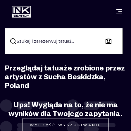
MIASTA
STYLE
GDAŃSK
WARSZAWA
POZNAŃ
KALIGRAFIA
Szukaj i zarezerwuj tatuaż...
KRAKÓW
KATOWICE
NEW SCHOO
WROCŁAW
ŁÓDŹ
SURREALIST
Przeglądaj tatuaże zrobione przez
artystów z Sucha Beskidzka,
BERLIN
WIEDEŃ
BIOMECHANI
Poland
AMSTERDAM
EDYNBURG
TRIBAL
Ups! Wygląda na to, że nie ma
PRAGA
LONDYN
RYCINOWE
wyników dla Twojego zapytania.
KRESKÓWK
WYCZYŚĆ WYSZUKIWANIE