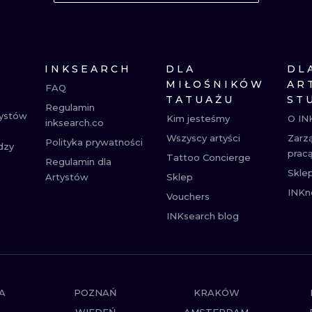
MINIMALISTYCZNE
ABSTRAKCYJ
REALISTYCZNE
WSZYSTKIE T
INKSEARCH
DLA
DL
MIŁOŚNIKÓW
AR
FAQ
TATUAŻU
ST
Regulamin
tystów
Kim jesteśmy
O IN
inksearch.co
Wszyscy artyści
Zarz
Polityka prywatności
dzy
prac
Tattoo Concierge
Regulamin dla
Skle
Artystów
Sklep
INKn
Vouchers
INKsearch blog
A
POZNAŃ
KRAKÓW