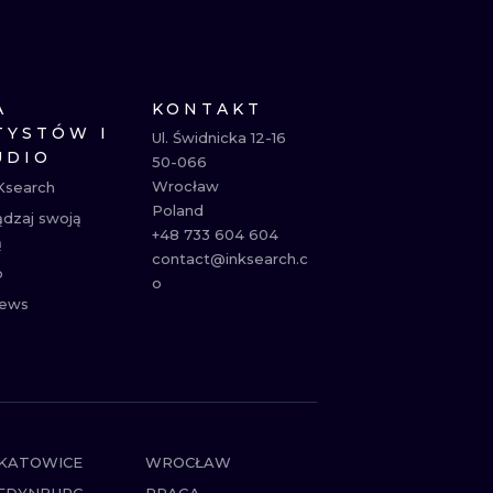
NE
ATUAŻE
A
KONTAKT
TYSTÓW I
Ul. Świdnicka 12-16

UDIO
50-066

Wrocław

Ksearch
Poland

ądzaj swoją
+48 733 604 604

ą
contact@inksearch.c
p
o
ews
KATOWICE
WROCŁAW