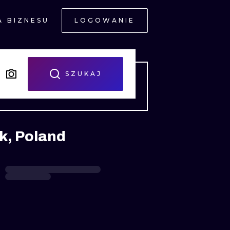
A BIZNESU
LOGOWANIE
NE
SZUKAJ
k, Poland
JNE
A