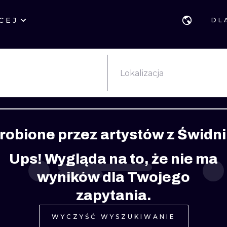
CEJ
DL
STYLE
GDAŃSK
GEOMETRYCZ
POZNAŃ
KALIGRAFIA
JAPOŃSKIE
Lokalizacja
KATOWICE
NEW SCHOOL
HANDPOKE
ŁÓDŹ
SURREALISTYCZNE
BLACKWORK
robione przez artystów z Świdni
WIEDEŃ
BIOMECHANIKA
NEO TRADYCY
Ups! Wygląda na to, że nie ma
EDYNBURG
TRIBAL
IGNORANT
wyników dla Twojego
LONDYN
RYCINOWE
KONTURY
zapytania.
KRESKÓWKOWE
DOTWORK
WYCZYŚĆ WYSZUKIWANIE
WATERCOLOR
TRASH-POLK